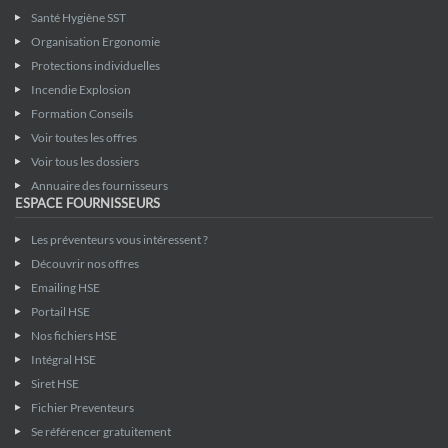
Santé Hygiène SST
Organisation Ergonomie
Protections individuelles
Incendie Explosion
Formation Conseils
Voir toutes les offres
Voir tous les dossiers
Annuaire des fournisseurs
ESPACE FOURNISSEURS
Les préventeurs vous intéressent ?
Découvrir nos offres
Emailing HSE
Portail HSE
Nos fichiers HSE
Intégral HSE
Siret HSE
Fichier Preventeurs
Se référencer gratuitement