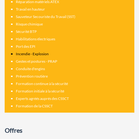
Réparation matériels ATEX
Travail en hauteur
Sauveteur Secouriste du Travail (SST)
Risque chimique
Sécurité BTP
Habilitations électriques
Port des EPI
Incendie - Explosion
Gestes et postures - PRAP
Conduite d'engins
Prévention routière
Formation continue à la sécurité
Formation initiale à la sécurité
Experts agréés auprés des CSSCT
Formation de la CSSCT
Offres