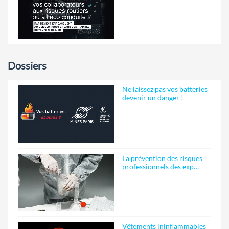
Dossiers
Ne laissez pas vos batteries
devenir un danger !
La prévention des risques
professionnels des exp…
Vêtements ininflammables