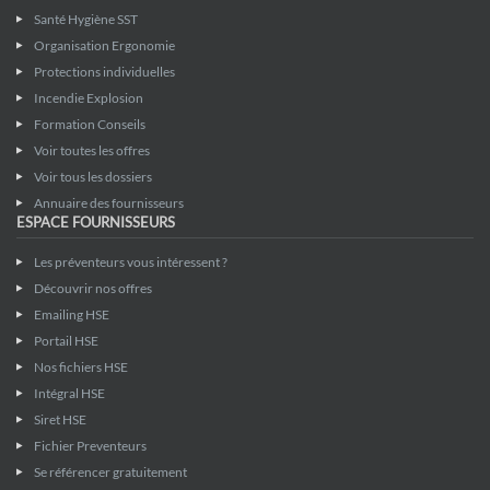
Santé Hygiène SST
Organisation Ergonomie
Protections individuelles
Incendie Explosion
Formation Conseils
Voir toutes les offres
Voir tous les dossiers
Annuaire des fournisseurs
ESPACE FOURNISSEURS
Les préventeurs vous intéressent ?
Découvrir nos offres
Emailing HSE
Portail HSE
Nos fichiers HSE
Intégral HSE
Siret HSE
Fichier Preventeurs
Se référencer gratuitement