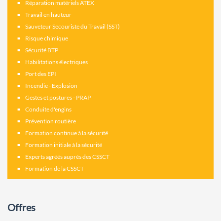
Réparation matériels ATEX
Travail en hauteur
Sauveteur Secouriste du Travail (SST)
Risque chimique
Sécurité BTP
Habilitations électriques
Port des EPI
Incendie - Explosion
Gestes et postures - PRAP
Conduite d'engins
Prévention routière
Formation continue à la sécurité
Formation initiale à la sécurité
Experts agréés auprés des CSSCT
Formation de la CSSCT
Offres