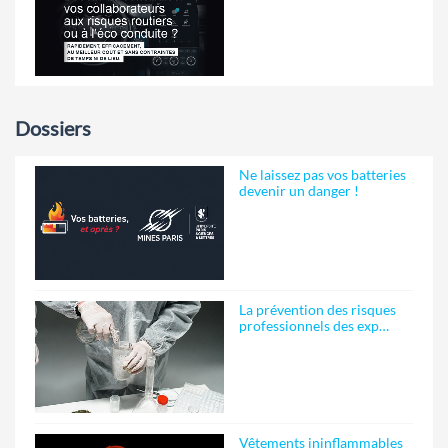
Dossiers
Ne laissez pas vos batteries
devenir un danger !
La prévention des risques
professionnels des exp…
Vêtements ininflammables