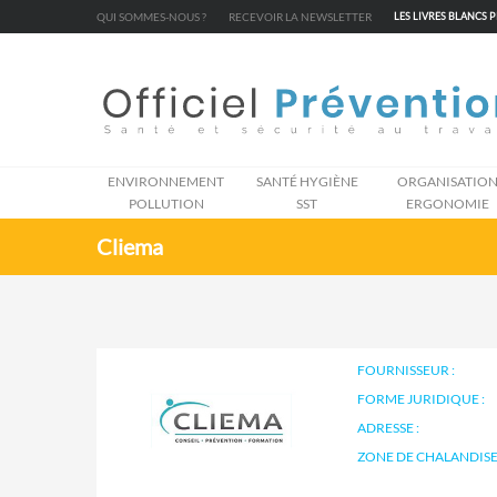
Cookies management panel
QUI SOMMES-NOUS ?
RECEVOIR LA NEWSLETTER
LES LIVRES BLANCS 
ENVIRONNEMENT
SANTÉ HYGIÈNE
ORGANISATIO
POLLUTION
SST
ERGONOMIE
Cliema
FOURNISSEUR :
FORME JURIDIQUE :
ADRESSE :
ZONE DE CHALANDISE 