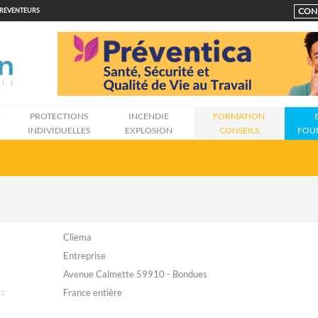
CON
PREVENTEURS
N
PROTECTIONS
INCENDIE
FORMATION
INDIVIDUELLES
EXPLOSION
CONSEILS
FOU
Cliema
Entreprise
Avenue Calmette 59910 - Bondues
: