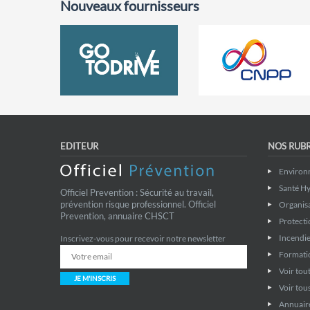
Nouveaux fournisseurs
EDITEUR
NOS RUB
Environ
Santé Hy
Officiel Prevention : Sécurité au travail,
prévention risque professionnel. Officiel
Organis
Prevention, annuaire CHSCT
Protecti
Incendie
Inscrivez-vous pour recevoir notre newsletter
Formati
Voir tout
JE M'INSCRIS
Voir tous
Annuaire