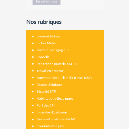
Nos rubriques
Livres et édition
Fiches Métier
Materiel pédagogique
Conseils
Réparation matériels ATEX
Travail en hauteur
Sauveteur Secouriste du Travail (SST)
Risque chimique
Sécurité BTP
Habilitations électriques
Port des EPI
Incendie - Explosion
Gestes et postures - PRAP
Conduite d'engins