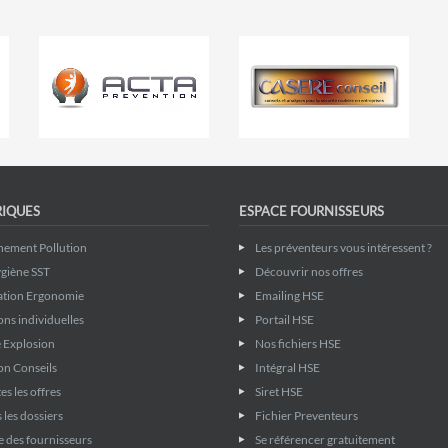
RIQUES
ESPACE FOURNISSEURS
nement Pollution
Les préventeurs vous intéressent ?
giène SST
Découvrir nos offres
ation Ergonomie
Emailing HSE
ons individuelles
Portail HSE
 Explosion
Nos fichiers HSE
on Conseils
Intégral HSE
es les offres
Siret HSE
 les dossiers
Fichier Preventeurs
 des fournisseurs
Se référencer gratuitement