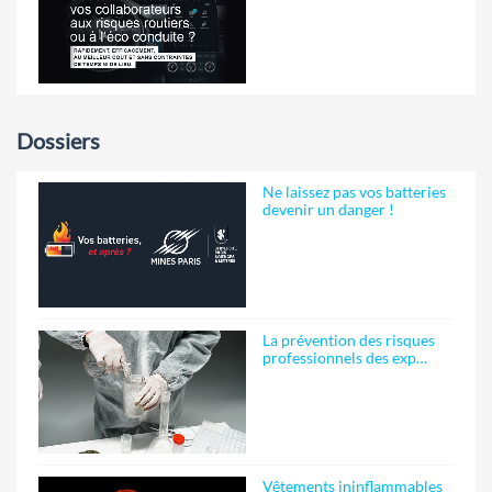
Dossiers
Ne laissez pas vos batteries
devenir un danger !
La prévention des risques
professionnels des exp…
Vêtements ininflammables