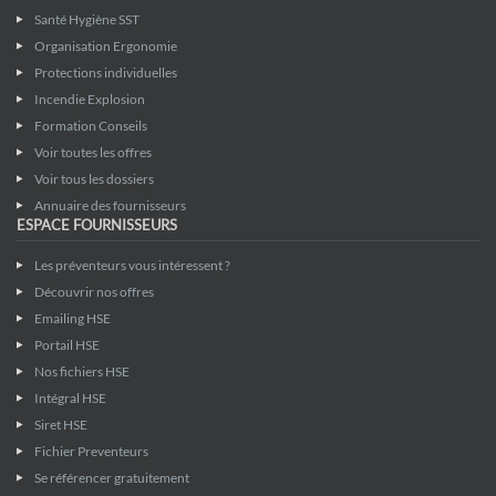
Santé Hygiène SST
Organisation Ergonomie
Protections individuelles
Incendie Explosion
Formation Conseils
Voir toutes les offres
Voir tous les dossiers
Annuaire des fournisseurs
ESPACE FOURNISSEURS
Les préventeurs vous intéressent ?
Découvrir nos offres
Emailing HSE
Portail HSE
Nos fichiers HSE
Intégral HSE
Siret HSE
Fichier Preventeurs
Se référencer gratuitement