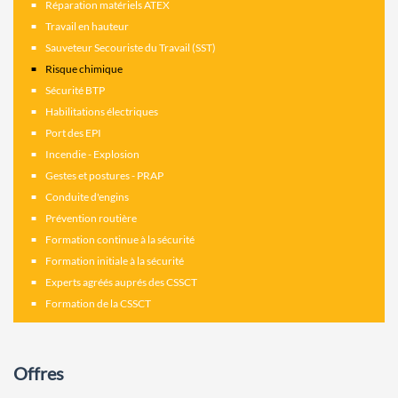
Réparation matériels ATEX
Travail en hauteur
Sauveteur Secouriste du Travail (SST)
Risque chimique
Sécurité BTP
Habilitations électriques
Port des EPI
Incendie - Explosion
Gestes et postures - PRAP
Conduite d'engins
Prévention routière
Formation continue à la sécurité
Formation initiale à la sécurité
Experts agréés auprés des CSSCT
Formation de la CSSCT
Offres