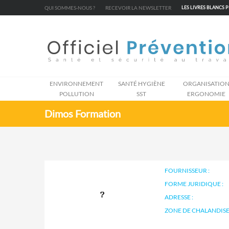
Cookies management panel
QUI SOMMES-NOUS ?
RECEVOIR LA NEWSLETTER
LES LIVRES BLANCS 
ENVIRONNEMENT
SANTÉ HYGIÈNE
ORGANISATIO
POLLUTION
SST
ERGONOMIE
Dimos Formation
FOURNISSEUR :
FORME JURIDIQUE :
ADRESSE :
ZONE DE CHALANDISE 