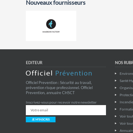
Nouveaux fournisseurs
EDITEUR
NOS RUB
Environ
Santé Hy
Officiel Prevention : Sécurité au travail,
prévention risque professionnel. Officiel
Organis
Prevention, annuaire CHSCT
Protecti
Incendie
Inscrivez-vous pour recevoir notre newsletter
Formati
Voir tout
JE M'INSCRIS
Voir tous
Annuaire