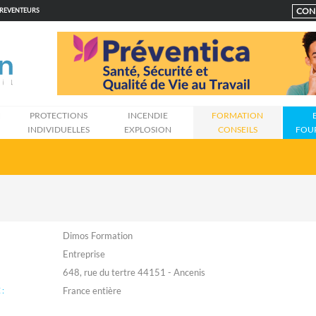
CON
PREVENTEURS
N
PROTECTIONS
INCENDIE
FORMATION
INDIVIDUELLES
EXPLOSION
CONSEILS
FOU
Dimos Formation
Entreprise
648, rue du tertre 44151 - Ancenis
: