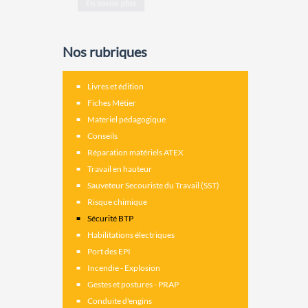
Nos rubriques
Livres et édition
Fiches Métier
Materiel pédagogique
Conseils
Réparation matériels ATEX
Travail en hauteur
Sauveteur Secouriste du Travail (SST)
Risque chimique
Sécurité BTP
Habilitations électriques
Port des EPI
Incendie - Explosion
Gestes et postures - PRAP
Conduite d'engins