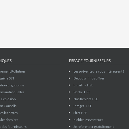
RIQUES
ESPACE FOURNISSEURS
nement Pollution
Les préventeurs vous intéressent ?
giène SST
Découvrir nos offres
ation Ergonomie
Emailing HSE
ons individuelles
Portail HSE
 Explosion
Nos fichiers HSE
on Conseils
Intégral HSE
es les offres
Siret HSE
 les dossiers
Fichier Preventeurs
 des fournisseurs
Se référencer gratuitement