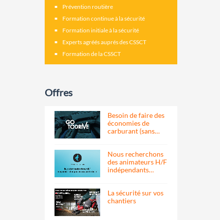
Prévention routière
Formation continue à la sécurité
Formation initiale à la sécurité
Experts agréés auprés des CSSCT
Formation de la CSSCT
Offres
Besoin de faire des
économies de
carburant (sans…
Nous recherchons
des animateurs H/F
indépendants…
La sécurité sur vos
chantiers