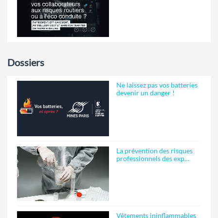
Dossiers
Ne laissez pas vos batteries
devenir un danger !
La prévention des risques
professionnels des exp…
Vêtements ininflammables