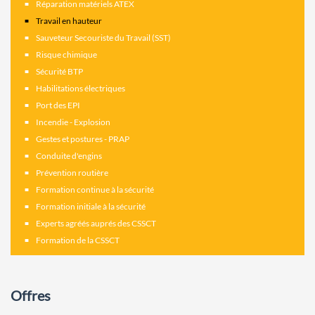
Réparation matériels ATEX
Travail en hauteur
Sauveteur Secouriste du Travail (SST)
Risque chimique
Sécurité BTP
Habilitations électriques
Port des EPI
Incendie - Explosion
Gestes et postures - PRAP
Conduite d'engins
Prévention routière
Formation continue à la sécurité
Formation initiale à la sécurité
Experts agréés auprés des CSSCT
Formation de la CSSCT
Offres