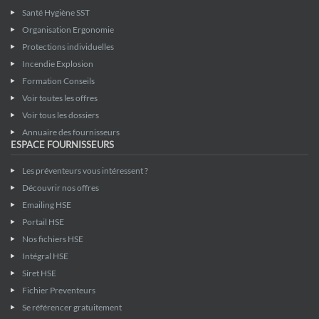
Santé Hygiène SST
Organisation Ergonomie
Protections individuelles
Incendie Explosion
Formation Conseils
Voir toutes les offres
Voir tous les dossiers
Annuaire des fournisseurs
ESPACE FOURNISSEURS
Les préventeurs vous intéressent ?
Découvrir nos offres
Emailing HSE
Portail HSE
Nos fichiers HSE
Intégral HSE
Siret HSE
Fichier Preventeurs
Se référencer gratuitement