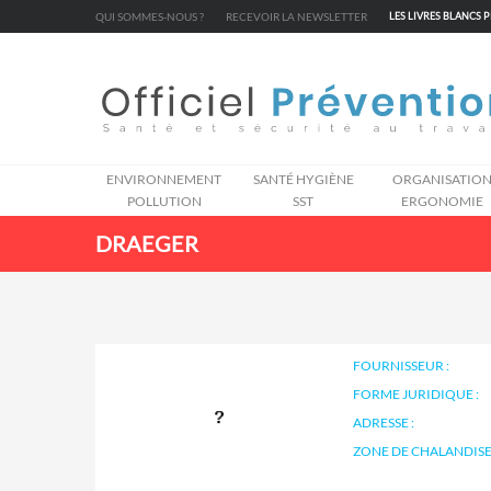
Cookies management panel
QUI SOMMES-NOUS ?
RECEVOIR LA NEWSLETTER
LES LIVRES BLANCS 
ENVIRONNEMENT
SANTÉ HYGIÈNE
ORGANISATIO
POLLUTION
SST
ERGONOMIE
DRAEGER
FOURNISSEUR :
FORME JURIDIQUE :
ADRESSE :
ZONE DE CHALANDISE 