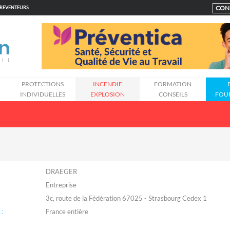
CON
PREVENTEURS
N
PROTECTIONS
INCENDIE
FORMATION
INDIVIDUELLES
EXPLOSION
CONSEILS
FOU
DRAEGER
Entreprise
3c, route de la Fédération 67025 - Strasbourg Cedex 1
: