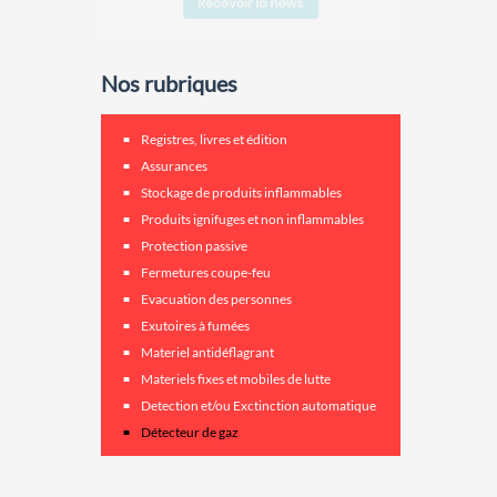
Nos rubriques
Registres, livres et édition
Assurances
Stockage de produits inflammables
Produits ignifuges et non inflammables
Protection passive
Fermetures coupe-feu
Evacuation des personnes
Exutoires à fumées
Materiel antidéflagrant
Materiels fixes et mobiles de lutte
Detection et/ou Exctinction automatique
Détecteur de gaz