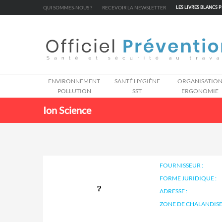
Cookies management panel
QUI SOMMES-NOUS ?
RECEVOIR LA NEWSLETTER
LES LIVRES BLANCS 
ENVIRONNEMENT
SANTÉ HYGIÈNE
ORGANISATIO
POLLUTION
SST
ERGONOMIE
Ion Science
FOURNISSEUR :
FORME JURIDIQUE :
ADRESSE :
ZONE DE CHALANDISE 