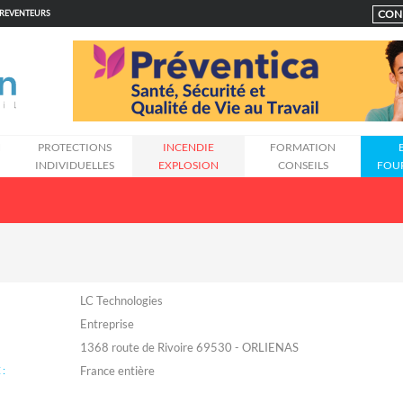
CON
PREVENTEURS
N
PROTECTIONS
INCENDIE
FORMATION
INDIVIDUELLES
EXPLOSION
CONSEILS
FOU
LC Technologies
Entreprise
1368 route de Rivoire 69530 - ORLIENAS
: