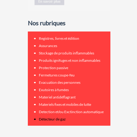
Nos rubriques
Registres, livres et édition
Assurances
Stockage de produits inflammables
Produits ignifuges et non inflammables
Protection passive
Fermetures coupe-feu
Evacuation des personnes
Exutoires à fumées
Materiel antidéflagrant
Materiels fixes et mobiles de lutte
Detection et/ou Exctinction automatique
Détecteur de gaz