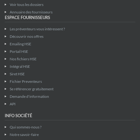
Voir tous les dossiers
Annuaire des fournisseurs
ESPACE FOURNISSEURS
Les préventeurs vous intéressent ?
Découvrir nos offres
Emailing HSE
Portail HSE
Nos fichiers HSE
Intégral HSE
Siret HSE
Fichier Preventeurs
Se référencer gratuitement
Demande d'information
API
INFO SOCIÉTÉ
Qui sommes-nous ?
Notre savoir-faire