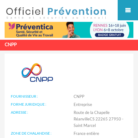
Cookies management panel
CNPP
FOURNISSEUR :
CNPP
FORME JURIDIQUE :
Entreprise
ADRESSE :
Route de la Chapelle
RéanvilleCS 22265 27950 -
Saint Marcel
ZONE DE CHALANDISE :