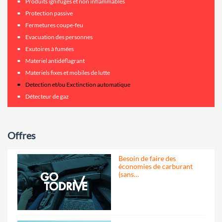
Produits ignifuges et non inflammables
Protection passive
Fermetures coupe-feu
Evacuation des personnes
Exutoires à fumées
Materiel antidéflagrant
Materiels fixes et mobiles de lutte
Detection et/ou Exctinction automatique
Détecteur de gaz
Offres
Besoin de faire des
économies de carburant
(sans…