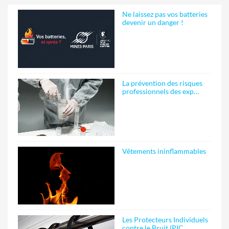
Ne laissez pas vos batteries
devenir un danger !
La prévention des risques
professionnels des exp…
Vêtements ininflammables
Les Protecteurs Individuels
contre le Bruit (PIC…