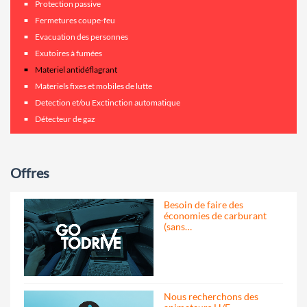
Protection passive
Fermetures coupe-feu
Evacuation des personnes
Exutoires à fumées
Materiel antidéflagrant
Materiels fixes et mobiles de lutte
Detection et/ou Exctinction automatique
Détecteur de gaz
Offres
Besoin de faire des
économies de carburant
(sans…
Nous recherchons des