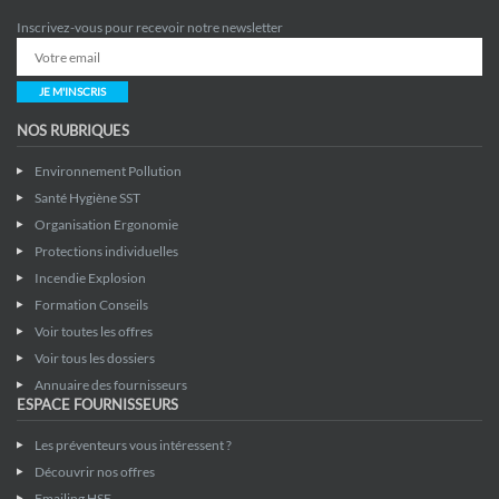
Inscrivez-vous pour recevoir notre newsletter
JE M'INSCRIS
NOS RUBRIQUES
Environnement Pollution
Santé Hygiène SST
Organisation Ergonomie
Protections individuelles
Incendie Explosion
Formation Conseils
Voir toutes les offres
Voir tous les dossiers
Annuaire des fournisseurs
ESPACE FOURNISSEURS
Les préventeurs vous intéressent ?
Découvrir nos offres
Emailing HSE