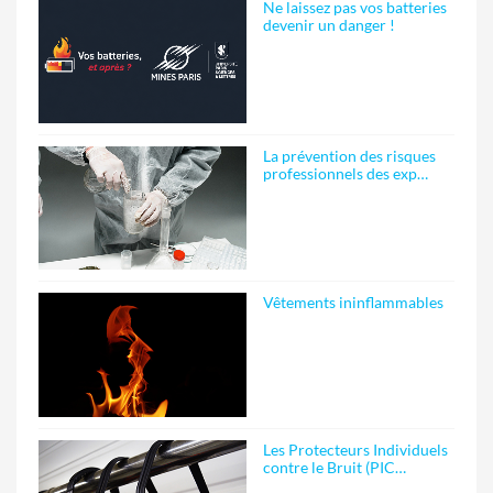
Ne laissez pas vos batteries
devenir un danger !
La prévention des risques
professionnels des exp…
Vêtements ininflammables
Les Protecteurs Individuels
contre le Bruit (PIC…