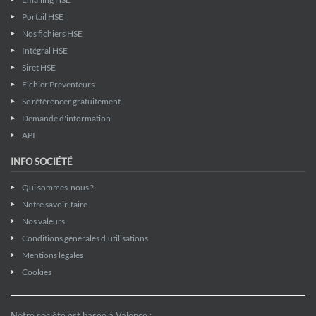
Portail HSE
Nos fichiers HSE
Intégral HSE
Siret HSE
Fichier Preventeurs
Se référencer gratuitement
Demande d'information
API
INFO SOCIÉTÉ
Qui sommes-nous ?
Notre savoir-faire
Nos valeurs
Conditions générales d'utilisations
Mentions légales
Cookies
Notre société est basée à Valence :