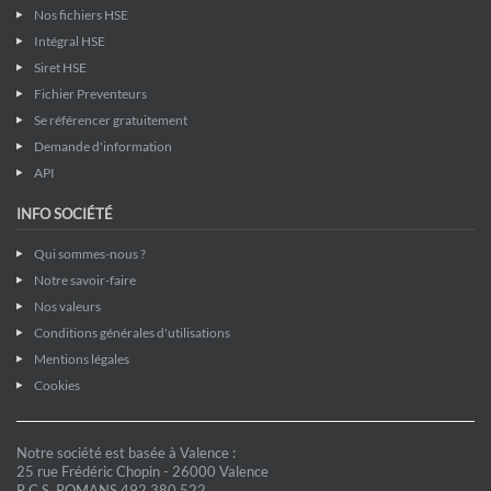
Nos fichiers HSE
Intégral HSE
Siret HSE
Fichier Preventeurs
Se référencer gratuitement
Demande d'information
API
INFO SOCIÉTÉ
Qui sommes-nous ?
Notre savoir-faire
Nos valeurs
Conditions générales d'utilisations
Mentions légales
Cookies
Notre société est basée à Valence :
25 rue Frédéric Chopin - 26000 Valence
R.C.S. ROMANS 492 380 522