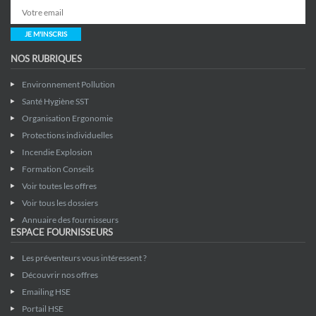
JE M'INSCRIS
NOS RUBRIQUES
Environnement Pollution
Santé Hygiène SST
Organisation Ergonomie
Protections individuelles
Incendie Explosion
Formation Conseils
Voir toutes les offres
Voir tous les dossiers
Annuaire des fournisseurs
ESPACE FOURNISSEURS
Les préventeurs vous intéressent ?
Découvrir nos offres
Emailing HSE
Portail HSE