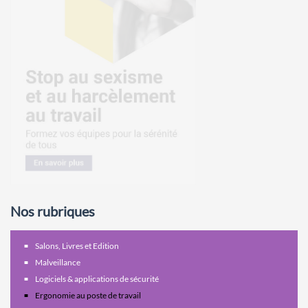
Nos rubriques
Salons, Livres et Edition
Malveillance
Logiciels & applications de sécurité
Ergonomie au poste de travail