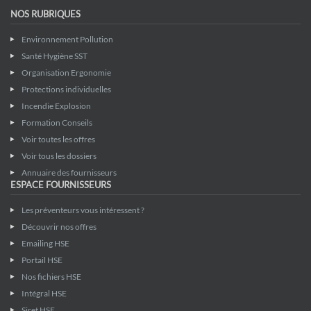
NOS RUBRIQUES
Environnement Pollution
Santé Hygiène SST
Organisation Ergonomie
Protections individuelles
Incendie Explosion
Formation Conseils
Voir toutes les offres
Voir tous les dossiers
Annuaire des fournisseurs
ESPACE FOURNISSEURS
Les préventeurs vous intéressent ?
Découvrir nos offres
Emailing HSE
Portail HSE
Nos fichiers HSE
Intégral HSE
Siret HSE