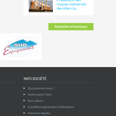
risques industriels
des sites cla…
Rechercher un fournisseur
INFO SOCIÉTÉ
Qui sommes-nous ?
Notre savoir-faire
Nos valeurs
Conditions générales d'utilisations
Mentions légales