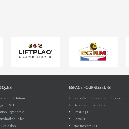
RIQUES
ESPACE FOURNISSEURS
nement Pollution
Les préventeurs vous intéressent ?
giène SST
Découvrir nos offres
ation Ergonomie
Emailing HSE
ons individuelles
Portail HSE
 Explosion
Nos fichiers HSE