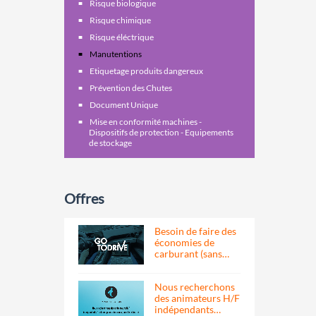
Risque biologique
Risque chimique
Risque éléctrique
Manutentions
Etiquetage produits dangereux
Prévention des Chutes
Document Unique
Mise en conformité machines -
Dispositifs de protection - Equipements
de stockage
Offres
Besoin de faire des
économies de
carburant (sans…
Nous recherchons
des animateurs H/F
indépendants…