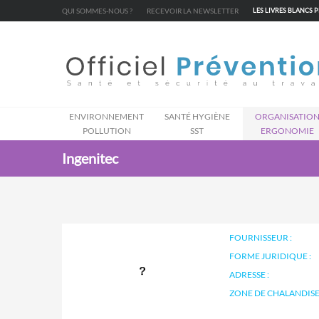
Cookies management panel
QUI SOMMES-NOUS ?
RECEVOIR LA NEWSLETTER
LES LIVRES BLANCS 
ENVIRONNEMENT
SANTÉ HYGIÈNE
ORGANISATIO
POLLUTION
SST
ERGONOMIE
Ingenitec
FOURNISSEUR :
FORME JURIDIQUE :
ADRESSE :
ZONE DE CHALANDISE 