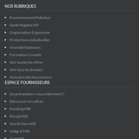
NOS RUBRIQUES
Environnement Pollution
Santé Hygiène SST
Organisation Ergonomie
Protections individuelles
Incendie Explosion
Formation Conseils
Voir toutes les offres
Voir tous les dossiers
Annuaire des fournisseurs
ESPACE FOURNISSEURS
Les préventeurs vous intéressent ?
Découvrir nos offres
Emailing HSE
Portail HSE
Nos fichiers HSE
Intégral HSE
Siret HSE