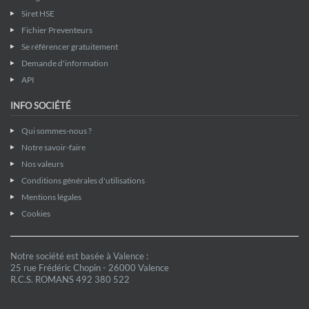
Siret HSE
Fichier Preventeurs
Se référencer gratuitement
Demande d'information
API
INFO SOCIÉTÉ
Qui sommes-nous ?
Notre savoir-faire
Nos valeurs
Conditions générales d'utilisations
Mentions légales
Cookies
Notre société est basée à Valence :
25 rue Frédéric Chopin - 26000 Valence
R.C.S. ROMANS 492 380 522