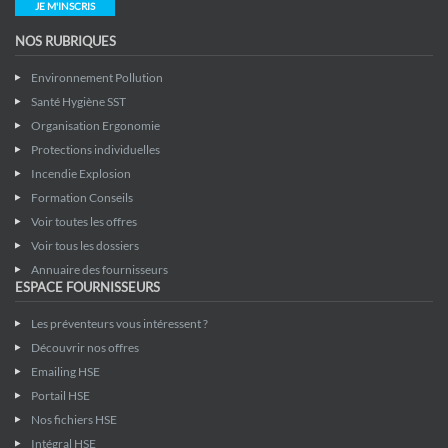
JE M'INSCRIS
NOS RUBRIQUES
Environnement Pollution
Santé Hygiène SST
Organisation Ergonomie
Protections individuelles
Incendie Explosion
Formation Conseils
Voir toutes les offres
Voir tous les dossiers
Annuaire des fournisseurs
ESPACE FOURNISSEURS
Les préventeurs vous intéressent ?
Découvrir nos offres
Emailing HSE
Portail HSE
Nos fichiers HSE
Intégral HSE