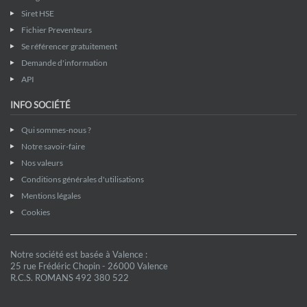
Siret HSE
Fichier Preventeurs
Se référencer gratuitement
Demande d'information
API
INFO SOCIÉTÉ
Qui sommes-nous ?
Notre savoir-faire
Nos valeurs
Conditions générales d'utilisations
Mentions légales
Cookies
Notre société est basée à Valence :
25 rue Frédéric Chopin - 26000 Valence
R.C.S. ROMANS 492 380 522