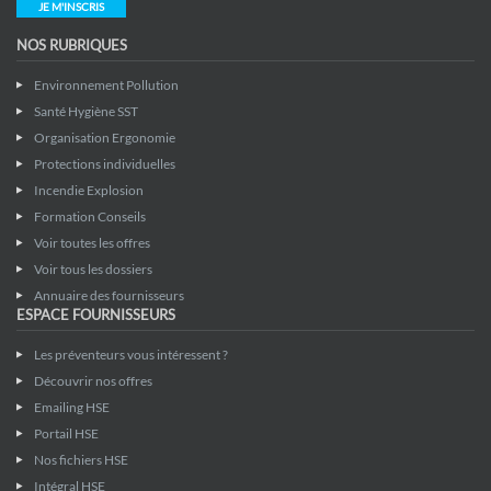
JE M'INSCRIS
NOS RUBRIQUES
Environnement Pollution
Santé Hygiène SST
Organisation Ergonomie
Protections individuelles
Incendie Explosion
Formation Conseils
Voir toutes les offres
Voir tous les dossiers
Annuaire des fournisseurs
ESPACE FOURNISSEURS
Les préventeurs vous intéressent ?
Découvrir nos offres
Emailing HSE
Portail HSE
Nos fichiers HSE
Intégral HSE