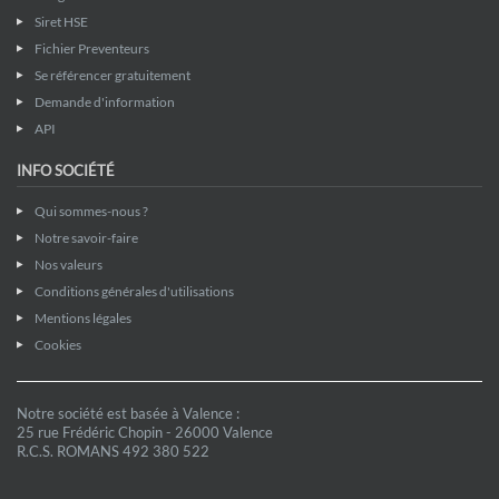
Siret HSE
Fichier Preventeurs
Se référencer gratuitement
Demande d'information
API
INFO SOCIÉTÉ
Qui sommes-nous ?
Notre savoir-faire
Nos valeurs
Conditions générales d'utilisations
Mentions légales
Cookies
Notre société est basée à Valence :
25 rue Frédéric Chopin - 26000 Valence
R.C.S. ROMANS 492 380 522