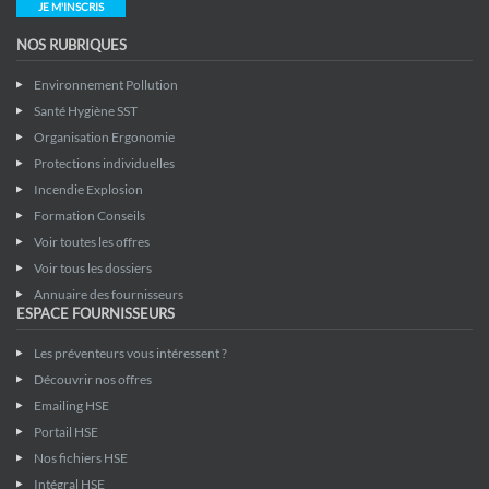
JE M'INSCRIS
NOS RUBRIQUES
Environnement Pollution
Santé Hygiène SST
Organisation Ergonomie
Protections individuelles
Incendie Explosion
Formation Conseils
Voir toutes les offres
Voir tous les dossiers
Annuaire des fournisseurs
ESPACE FOURNISSEURS
Les préventeurs vous intéressent ?
Découvrir nos offres
Emailing HSE
Portail HSE
Nos fichiers HSE
Intégral HSE