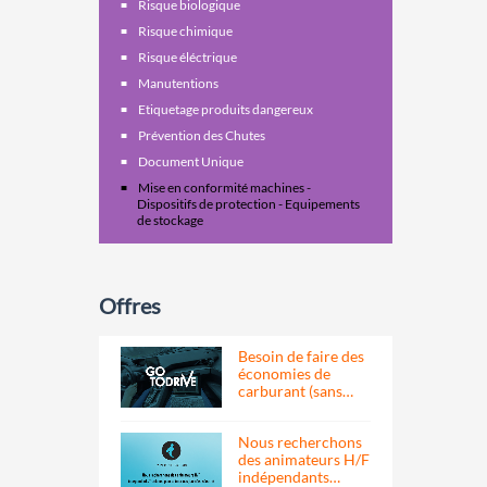
Risque biologique
Risque chimique
Risque éléctrique
Manutentions
Etiquetage produits dangereux
Prévention des Chutes
Document Unique
Mise en conformité machines -
Dispositifs de protection - Equipements
de stockage
Offres
Besoin de faire des
économies de
carburant (sans…
Nous recherchons
des animateurs H/F
indépendants…