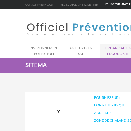
Cookies management panel
QUI SOMMES-NOUS ?
RECEVOIR LA NEWSLETTER
LES LIVRES BLANCS 
ENVIRONNEMENT
SANTÉ HYGIÈNE
ORGANISATIO
POLLUTION
SST
ERGONOMIE
SITEMA
FOURNISSEUR :
FORME JURIDIQUE :
ADRESSE :
ZONE DE CHALANDISE 