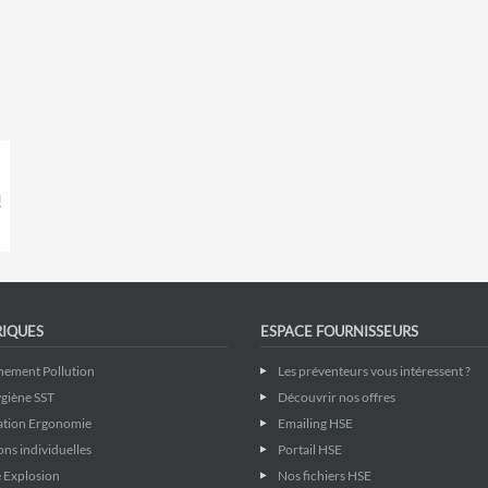
RIQUES
ESPACE FOURNISSEURS
nement Pollution
Les préventeurs vous intéressent ?
giène SST
Découvrir nos offres
ation Ergonomie
Emailing HSE
ons individuelles
Portail HSE
 Explosion
Nos fichiers HSE