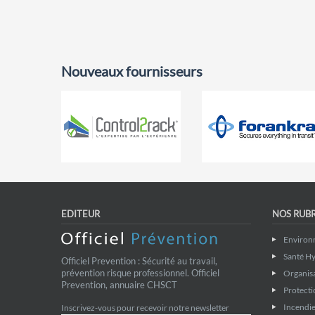
Nouveaux fournisseurs
EDITEUR
NOS RUB
Environ
Santé Hy
Officiel Prevention : Sécurité au travail,
prévention risque professionnel. Officiel
Organis
Prevention, annuaire CHSCT
Protecti
Incendie
Inscrivez-vous pour recevoir notre newsletter