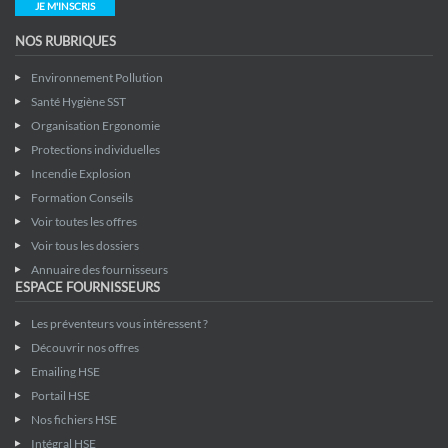
JE M'INSCRIS
NOS RUBRIQUES
Environnement Pollution
Santé Hygiène SST
Organisation Ergonomie
Protections individuelles
Incendie Explosion
Formation Conseils
Voir toutes les offres
Voir tous les dossiers
Annuaire des fournisseurs
ESPACE FOURNISSEURS
Les préventeurs vous intéressent ?
Découvrir nos offres
Emailing HSE
Portail HSE
Nos fichiers HSE
Intégral HSE