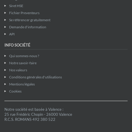
Siret HSE
Fichier Preventeurs
Se référencer gratuitement
Demande d'information
API
INFO SOCIÉTÉ
Qui sommes-nous ?
Notre savoir-faire
Nos valeurs
Conditions générales d'utilisations
Mentions légales
Cookies
Notre société est basée à Valence :
25 rue Frédéric Chopin - 26000 Valence
R.C.S. ROMANS 492 380 522