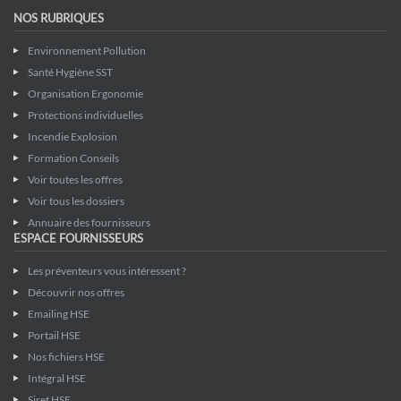
NOS RUBRIQUES
Environnement Pollution
Santé Hygiène SST
Organisation Ergonomie
Protections individuelles
Incendie Explosion
Formation Conseils
Voir toutes les offres
Voir tous les dossiers
Annuaire des fournisseurs
ESPACE FOURNISSEURS
Les préventeurs vous intéressent ?
Découvrir nos offres
Emailing HSE
Portail HSE
Nos fichiers HSE
Intégral HSE
Siret HSE