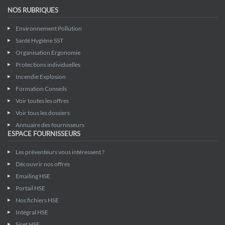
NOS RUBRIQUES
Environnement Pollution
Santé Hygiène SST
Organisation Ergonomie
Protections individuelles
Incendie Explosion
Formation Conseils
Voir toutes les offres
Voir tous les dossiers
Annuaire des fournisseurs
ESPACE FOURNISSEURS
Les préventeurs vous intéressent ?
Découvrir nos offres
Emailing HSE
Portail HSE
Nos fichiers HSE
Intégral HSE
Siret HSE