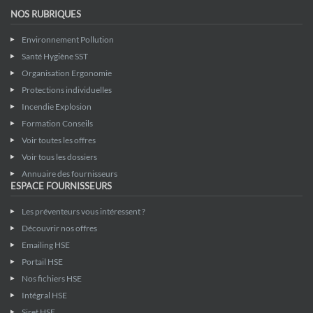
NOS RUBRIQUES
Environnement Pollution
Santé Hygiène SST
Organisation Ergonomie
Protections individuelles
Incendie Explosion
Formation Conseils
Voir toutes les offres
Voir tous les dossiers
Annuaire des fournisseurs
ESPACE FOURNISSEURS
Les préventeurs vous intéressent ?
Découvrir nos offres
Emailing HSE
Portail HSE
Nos fichiers HSE
Intégral HSE
Siret HSE