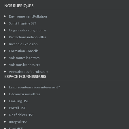
NOS RUBRIQUES
Environnement Pollution
Santé Hygiène SST
Organisation Ergonomie
Protections individuelles
Incendie Explosion
Formation Conseils
Voir toutes les offres
Voir tous les dossiers
Annuaire des fournisseurs
ESPACE FOURNISSEURS
Les préventeurs vous intéressent ?
Découvrir nos offres
Emailing HSE
Portail HSE
Nos fichiers HSE
Intégral HSE
Siret HSE