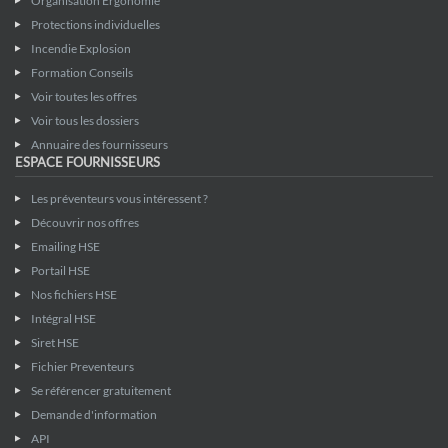
Organisation Ergonomie
Protections individuelles
Incendie Explosion
Formation Conseils
Voir toutes les offres
Voir tous les dossiers
Annuaire des fournisseurs
ESPACE FOURNISSEURS
Les préventeurs vous intéressent ?
Découvrir nos offres
Emailing HSE
Portail HSE
Nos fichiers HSE
Intégral HSE
Siret HSE
Fichier Preventeurs
Se référencer gratuitement
Demande d'information
API