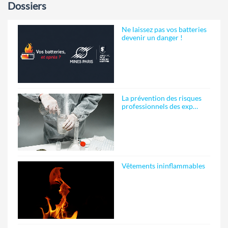
Dossiers
Ne laissez pas vos batteries
devenir un danger !
La prévention des risques
professionnels des exp…
Vêtements ininflammables