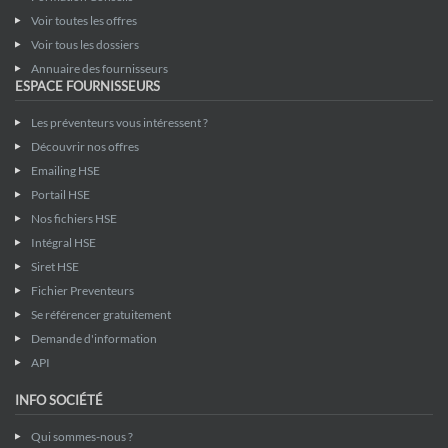
Voir toutes les offres
Voir tous les dossiers
Annuaire des fournisseurs
ESPACE FOURNISSEURS
Les préventeurs vous intéressent ?
Découvrir nos offres
Emailing HSE
Portail HSE
Nos fichiers HSE
Intégral HSE
Siret HSE
Fichier Preventeurs
Se référencer gratuitement
Demande d'information
API
INFO SOCIÉTÉ
Qui sommes-nous ?