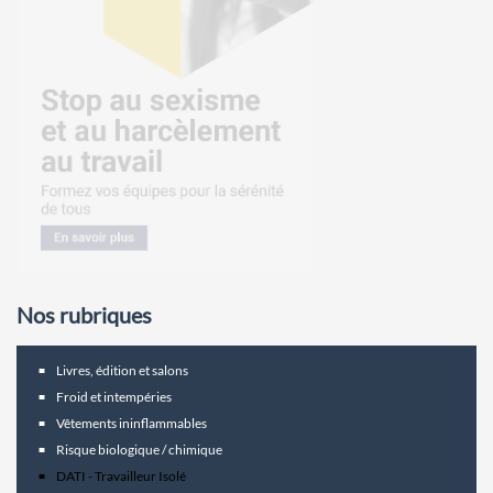
Nos rubriques
Livres, édition et salons
Froid et intempéries
Vêtements ininflammables
Risque biologique / chimique
DATI - Travailleur Isolé