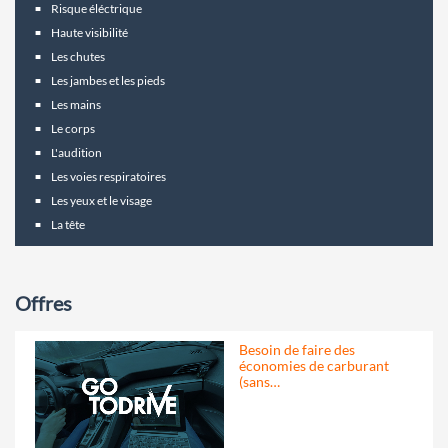
Risque éléctrique
Haute visibilité
Les chutes
Les jambes et les pieds
Les mains
Le corps
L'audition
Les voies respiratoires
Les yeux et le visage
La tête
Offres
Besoin de faire des
économies de carburant
(sans…