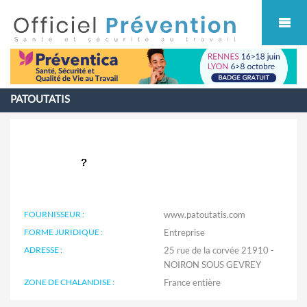
Cookies management panel
PATOUTATIS
FOURNISSEUR :
www.patoutatis.com
FORME JURIDIQUE :
Entreprise
ADRESSE :
25 rue de la corvée 21910 -
NOIRON SOUS GEVREY
ZONE DE CHALANDISE :