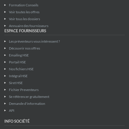
Formation Conseils
Voir toutes les offres
Voir tous les dossiers
Annuaire des fournisseurs
ESPACE FOURNISSEURS
Les préventeurs vous intéressent ?
Découvrir nos offres
Emailing HSE
Portail HSE
Nos fichiers HSE
Intégral HSE
Siret HSE
Fichier Preventeurs
Se référencer gratuitement
Demande d'information
API
INFO SOCIÉTÉ