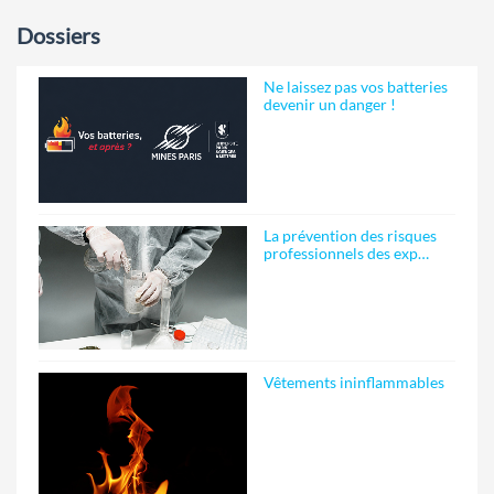
Dossiers
Ne laissez pas vos batteries
devenir un danger !
La prévention des risques
professionnels des exp…
Vêtements ininflammables