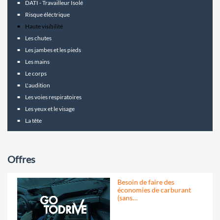
DATI - Travailleur Isolé
Risque éléctrique
Haute visibilité
Les chutes
Les jambes et les pieds
Les mains
Le corps
L'audition
Les voies respiratoires
Les yeux et le visage
La tête
Offres
Besoin de faire des
économies de carburant
(sans…