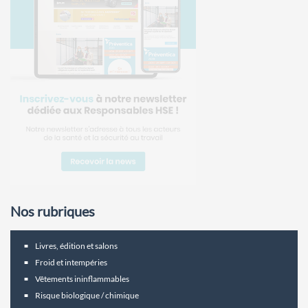
Nos rubriques
Livres, édition et salons
Froid et intempéries
Vêtements ininflammables
Risque biologique / chimique