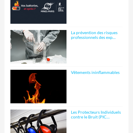
La prévention des risques
professionnels des exp…
Vêtements ininflammables
Les Protecteurs Individuels
contre le Bruit (PIC…