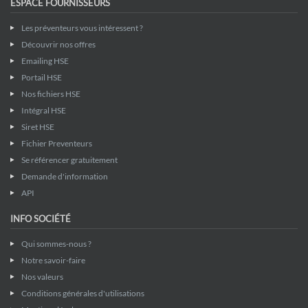
ESPACE FOURNISSEURS
Les préventeurs vous intéressent ?
Découvrir nos offres
Emailing HSE
Portail HSE
Nos fichiers HSE
Intégral HSE
Siret HSE
Fichier Preventeurs
Se référencer gratuitement
Demande d'information
API
INFO SOCIÉTÉ
Qui sommes-nous ?
Notre savoir-faire
Nos valeurs
Conditions générales d'utilisations