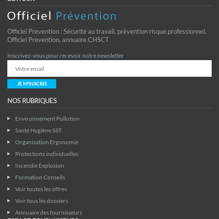
Officiel Prevention : Sécurité au travail, prévention risque professionnel.
Officiel Prevention, annuaire CHSCT
Inscrivez-vous pour recevoir notre newsletter
JE M'INSCRIS
NOS RUBRIQUES
Environnement Pollution
Santé Hygiène SST
Organisation Ergonomie
Protections individuelles
Incendie Explosion
Formation Conseils
Voir toutes les offres
Voir tous les dossiers
Annuaire des fournisseurs