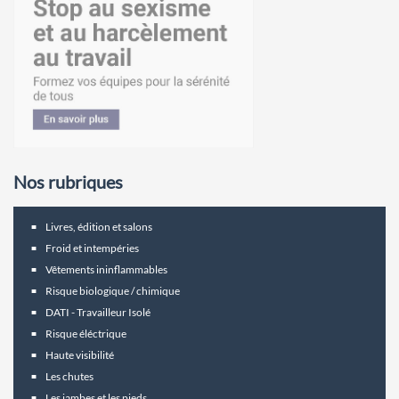
Nos rubriques
Livres, édition et salons
Froid et intempéries
Vêtements ininflammables
Risque biologique / chimique
DATI - Travailleur Isolé
Risque éléctrique
Haute visibilité
Les chutes
Les jambes et les pieds