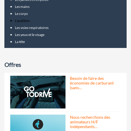
Les mains
Le corps
L'audition
Les voies respiratoires
Les yeux et le visage
La tête
Offres
Besoin de faire des
économies de carburant
(sans…
Nous recherchons des
animateurs H/F
indépendants…