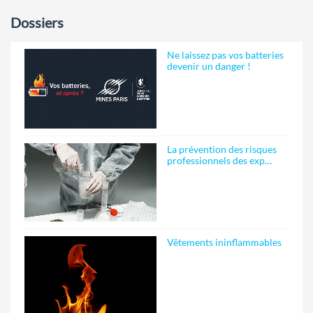
Dossiers
Ne laissez pas vos batteries
devenir un danger !
La prévention des risques
professionnels des exp…
Vêtements ininflammables