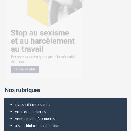
Nos rubriques
Livres, édition et salons
Froid et intempéries
Vêtements ininflammables
Risque biologique / chimique