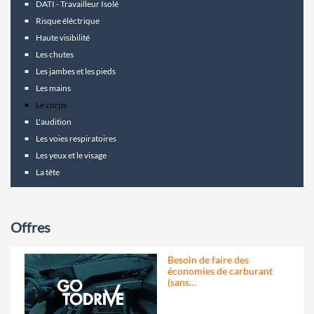
DATI - Travailleur Isolé
Risque éléctrique
Haute visibilité
Les chutes
Les jambes et les pieds
Les mains
Le corps
L'audition
Les voies respiratoires
Les yeux et le visage
La tête
Offres
Besoin de faire des
économies de carburant
(sans…