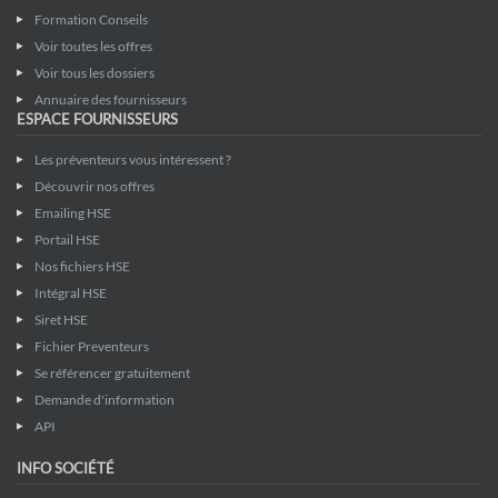
Formation Conseils
Voir toutes les offres
Voir tous les dossiers
Annuaire des fournisseurs
ESPACE FOURNISSEURS
Les préventeurs vous intéressent ?
Découvrir nos offres
Emailing HSE
Portail HSE
Nos fichiers HSE
Intégral HSE
Siret HSE
Fichier Preventeurs
Se référencer gratuitement
Demande d'information
API
INFO SOCIÉTÉ