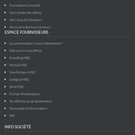
Formation Conseils
Voir toutes les offres
Voir tous les dossiers
Annuaire des fournisseurs
ESPACE FOURNISSEURS
Les préventeurs vous intéressent ?
Découvrir nos offres
Emailing HSE
Portail HSE
Nos fichiers HSE
Intégral HSE
Siret HSE
Fichier Preventeurs
Se référencer gratuitement
Demande d'information
API
INFO SOCIÉTÉ