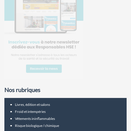
Nos rubriques
Livres, édition et salons
Froid et intempéries
Vêtements ininflammables
Risque biologique / chimique