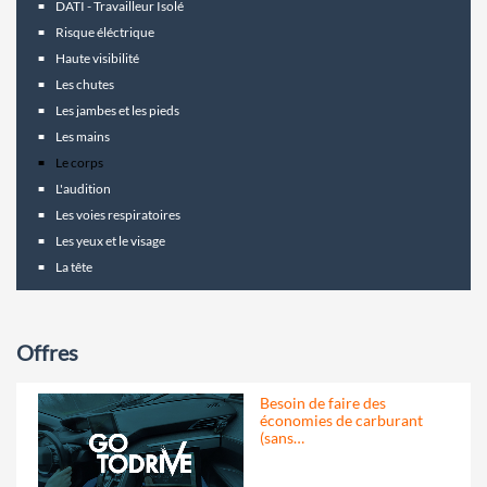
DATI - Travailleur Isolé
Risque éléctrique
Haute visibilité
Les chutes
Les jambes et les pieds
Les mains
Le corps
L'audition
Les voies respiratoires
Les yeux et le visage
La tête
Offres
Besoin de faire des
économies de carburant
(sans…