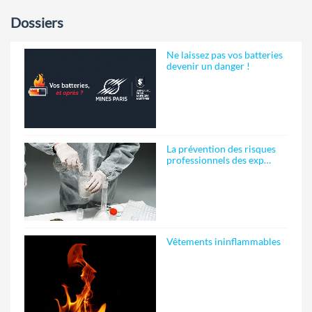
Dossiers
Ne laissez pas vos batteries
devenir un danger !
La prévention des risques
professionnels des exp…
Vêtements ininflammables