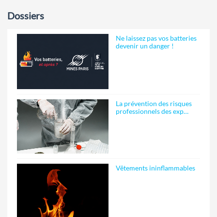
Dossiers
Ne laissez pas vos batteries
devenir un danger !
La prévention des risques
professionnels des exp…
Vêtements ininflammables