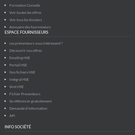
Formation Conseils
Voir toutes les offres
Voir tous les dossiers
Annuaire des fournisseurs
ESPACE FOURNISSEURS
Les préventeurs vous intéressent ?
Découvrir nos offres
Emailing HSE
Portail HSE
Nos fichiers HSE
Intégral HSE
Siret HSE
Fichier Preventeurs
Se référencer gratuitement
Demande d'information
API
INFO SOCIÉTÉ