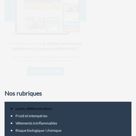
Nos rubriques
Livres, édition et salons
Froid et intempéries
Vêtements ininflammables
Risque biologique / chimique