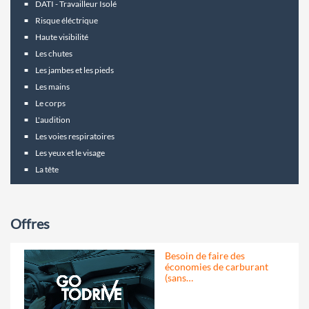
DATI - Travailleur Isolé
Risque éléctrique
Haute visibilité
Les chutes
Les jambes et les pieds
Les mains
Le corps
L'audition
Les voies respiratoires
Les yeux et le visage
La tête
Offres
Besoin de faire des
économies de carburant
(sans…