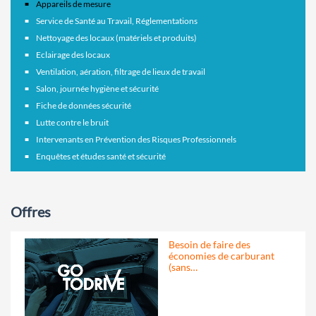
Appareils de mesure
Service de Santé au Travail, Réglementations
Nettoyage des locaux (matériels et produits)
Eclairage des locaux
Ventilation, aération, filtrage de lieux de travail
Salon, journée hygiène et sécurité
Fiche de données sécurité
Lutte contre le bruit
Intervenants en Prévention des Risques Professionnels
Enquêtes et études santé et sécurité
Offres
Besoin de faire des
économies de carburant
(sans…