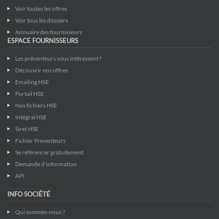
Voir toutes les offres
Voir tous les dossiers
Annuaire des fournisseurs
ESPACE FOURNISSEURS
Les préventeurs vous intéressent ?
Découvrir nos offres
Emailing HSE
Portail HSE
Nos fichiers HSE
Intégral HSE
Siret HSE
Fichier Preventeurs
Se référencer gratuitement
Demande d'information
API
INFO SOCIÉTÉ
Qui sommes-nous ?