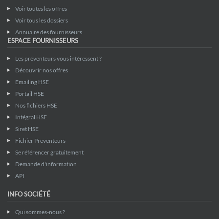
Voir toutes les offres
Voir tous les dossiers
Annuaire des fournisseurs
ESPACE FOURNISSEURS
Les préventeurs vous intéressent ?
Découvrir nos offres
Emailing HSE
Portail HSE
Nos fichiers HSE
Intégral HSE
Siret HSE
Fichier Preventeurs
Se référencer gratuitement
Demande d'information
API
INFO SOCIÉTÉ
Qui sommes-nous ?