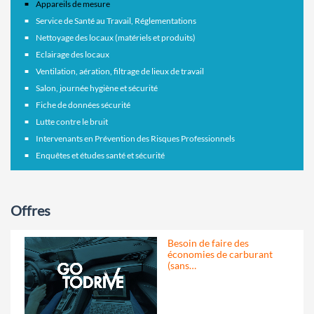
Appareils de mesure
Service de Santé au Travail, Réglementations
Nettoyage des locaux (matériels et produits)
Eclairage des locaux
Ventilation, aération, filtrage de lieux de travail
Salon, journée hygiène et sécurité
Fiche de données sécurité
Lutte contre le bruit
Intervenants en Prévention des Risques Professionnels
Enquêtes et études santé et sécurité
Offres
Besoin de faire des
économies de carburant
(sans…