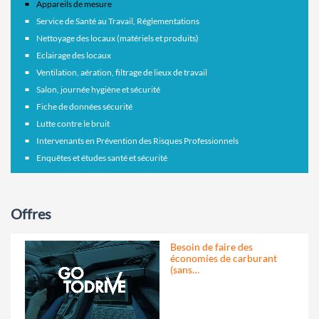
Appareils de mesure
Service de Santé au Travail, Réglementations
Nettoyage des locaux (matériels et produits)
Eclairage des locaux
Ventilation, aération, filtrage de lieux de travail
Salon, journée hygiène et sécurité
Fiche de données sécurité
Lutte contre le bruit
Intervenants en Prévention des Risques Professionnels
Enquêtes et études santé et sécurité
Offres
Besoin de faire des
économies de carburant
(sans…