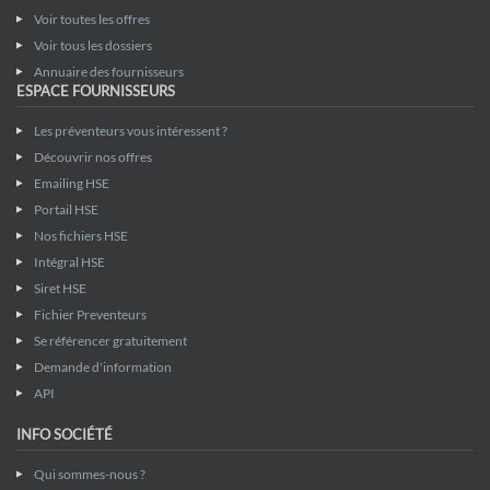
Voir toutes les offres
Voir tous les dossiers
Annuaire des fournisseurs
ESPACE FOURNISSEURS
Les préventeurs vous intéressent ?
Découvrir nos offres
Emailing HSE
Portail HSE
Nos fichiers HSE
Intégral HSE
Siret HSE
Fichier Preventeurs
Se référencer gratuitement
Demande d'information
API
INFO SOCIÉTÉ
Qui sommes-nous ?