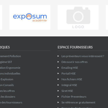
RIQUES
ESPACE FOURNISSEURS
nement Pollution
Les préventeurs vous intéressent ?
giène SST
Découvrir nos offres
ation Ergonomie
Emailing HSE
ons individuelles
Portail HSE
 Explosion
Nos fichiers HSE
on Conseils
Intégral HSE
es les offres
Siret HSE
 les dossiers
Fichier Preventeurs
 des fournisseurs
Se référencer gratuitement