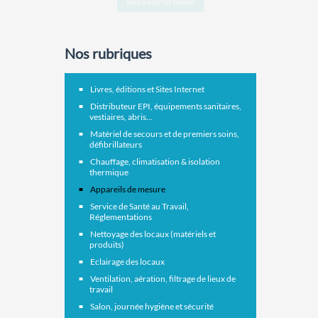
Nos rubriques
Livres, éditions et Sites Internet
Distributeur EPI, équipements sanitaires,
vestiaires, abris...
Matériel de secours et de premiers soins,
défibrillateurs
Chauffage, climatisation & isolation
thermique
Appareils de mesure
Service de Santé au Travail,
Réglementations
Nettoyage des locaux (matériels et
produits)
Eclairage des locaux
Ventilation, aération, filtrage de lieux de
travail
Salon, journée hygiène et sécurité