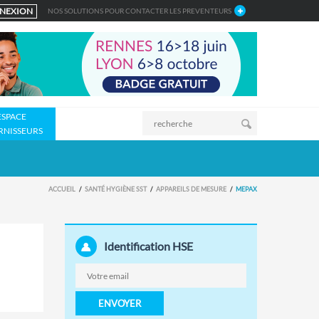
NEXION
NOS SOLUTIONS POUR CONTACTER LES PREVENTEURS
ESPACE
RNISSEURS
ACCUEIL
SANTÉ HYGIÈNE SST
APPAREILS DE MESURE
MEPAX
Identification HSE
ENVOYER