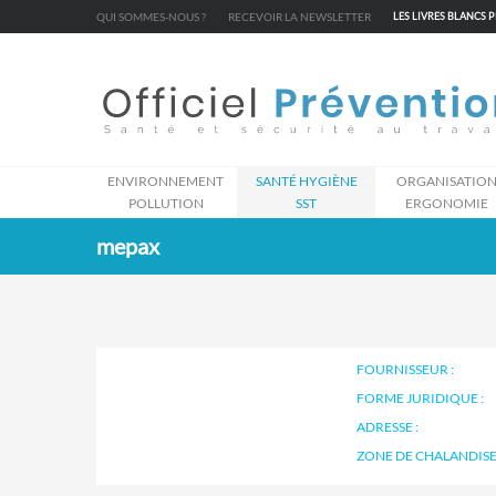
Cookies management panel
QUI SOMMES-NOUS ?
RECEVOIR LA NEWSLETTER
LES LIVRES BLANCS 
ENVIRONNEMENT
SANTÉ HYGIÈNE
ORGANISATIO
POLLUTION
SST
ERGONOMIE
mepax
FOURNISSEUR :
FORME JURIDIQUE :
ADRESSE :
ZONE DE CHALANDISE 