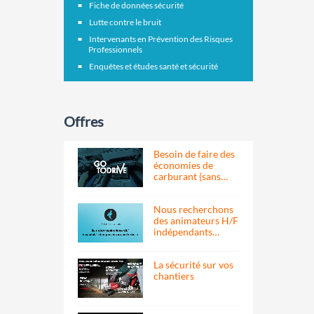
Fiche de données sécurité
Lutte contre le bruit
Intervenants en Prévention des Risques
Professionnels
Enquêtes et études santé et sécurité
Offres
Besoin de faire des
économies de
carburant (sans…
Nous recherchons
des animateurs H/F
indépendants…
La sécurité sur vos
chantiers