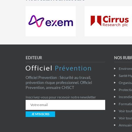
EDITEUR
NOS RUB
Environ
Santé Hy
Officiel Prevention : Sécurité au travail,
prévention risque professionnel. Officiel
Organis
Prevention, annuaire CHSCT
Protecti
Incendie
Inscrivez-vous pour recevoir notre newsletter
Formati
Voir tout
JE M'INSCRIS
Voir tous
Annuaire