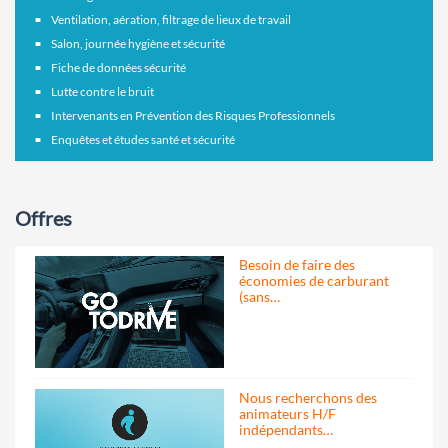
Ventilation, aération, filtrage de lieux de travail
Salon, journée hygiène et sécurité
Fiche de données sécurité
Lutte contre le bruit
Intervenants en Prévention des Risques Professionnels
Enquêtes et études santé et sécurité
Offres
Besoin de faire des
économies de carburant
(sans…
Nous recherchons des
animateurs H/F
indépendants…