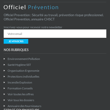
Officiel Prevention : Sécurité au travail, prévention risque professionnel.
Officiel Prevention, annuaire CHSCT
Inscrivez-vous pour recevoir notre newsletter
JE M'INSCRIS
NOS RUBRIQUES
Environnement Pollution
Santé Hygiène SST
Organisation Ergonomie
Protections individuelles
Incendie Explosion
Formation Conseils
Voir toutes les offres
Voir tous les dossiers
Annuaire des fournisseurs