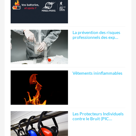
La prévention des risques
professionnels des exp…
Vêtements ininflammables
Les Protecteurs Individuels
contre le Bruit (PIC…