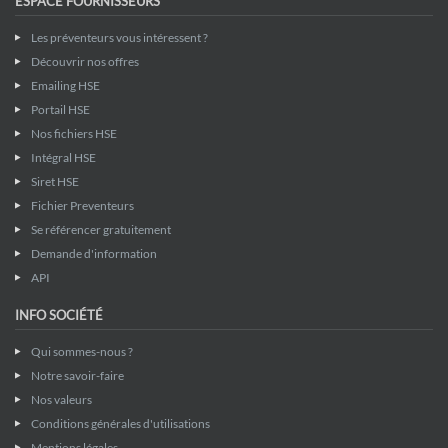
ESPACE FOURNISSEURS
Les préventeurs vous intéressent ?
Découvrir nos offres
Emailing HSE
Portail HSE
Nos fichiers HSE
Intégral HSE
Siret HSE
Fichier Preventeurs
Se référencer gratuitement
Demande d'information
API
INFO SOCIÉTÉ
Qui sommes-nous ?
Notre savoir-faire
Nos valeurs
Conditions générales d'utilisations
Mentions légales