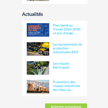
Actualités
Plan Santé au
Travail 2026-2030 :
ce qui change …
Les équipements de
protection
individuelle (EPI)
Les risques
électriques
Prévention des
risques industriels
des sites cla…
Rechercher un fournisseur