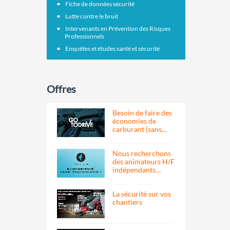
Fiche de données sécurité
Lutte contre le bruit
Intervenants en Prévention des Risques
Professionnels
Enquêtes et études santé et sécurité
Offres
Besoin de faire des
économies de
carburant (sans…
Nous recherchons
des animateurs H/F
indépendants…
La sécurité sur vos
chantiers