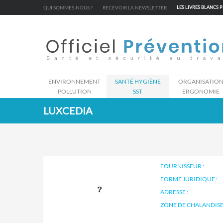
Cookies management panel
QUI SOMMES-NOUS ?
RECEVOIR LA NEWSLETTER
LES LIVRES BLANCS 
ENVIRONNEMENT
SANTÉ HYGIÈNE
ORGANISATIO
POLLUTION
SST
ERGONOMIE
LUXCEDIA
FOURNISSEUR :
FORME JURIDIQUE :
ADRESSE :
ZONE DE CHALANDISE 