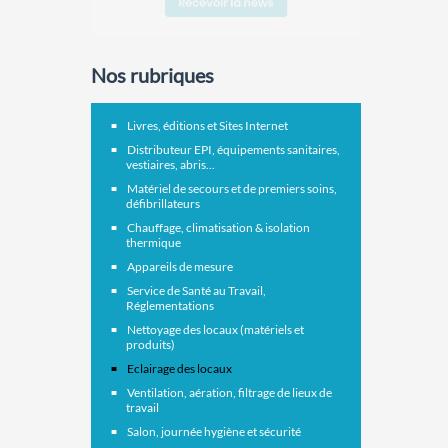
Nos rubriques
Livres, éditions et Sites Internet
Distributeur EPI, équipements sanitaires,
vestiaires, abris...
Matériel de secours et de premiers soins,
défibrillateurs
Chauffage, climatisation & isolation
thermique
Appareils de mesure
Service de Santé au Travail,
Réglementations
Nettoyage des locaux (matériels et
produits)
Eclairage des locaux
Ventilation, aération, filtrage de lieux de
travail
Salon, journée hygiène et sécurité