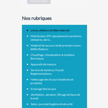
Nos rubriques
Livres, éditions et Sites Internet
Distributeur EPI, équipements sanitaires,
vestiaires, abris...
Matériel de secours et de premiers soins,
défibrillateurs
Chauffage, climatisation & isolation
thermique
Appareils de mesure
Service de Santé au Travail,
Réglementations
Nettoyage des locaux (matériels et
produits)
Eclairage des locaux
Ventilation, aération, filtrage de lieux de
travail
Salon, journée hygiène et sécurité