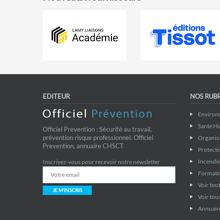
EDITEUR
NOS RUB
Environ
Santé Hy
Officiel Prevention : Sécurité au travail,
prévention risque professionnel. Officiel
Organis
Prevention, annuaire CHSCT
Protecti
Incendie
Inscrivez-vous pour recevoir notre newsletter
Formati
Voir tout
JE M'INSCRIS
Voir tous
Annuaire