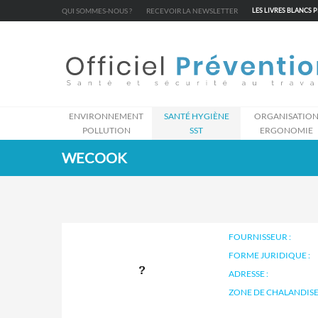
Cookies management panel
QUI SOMMES-NOUS ?
RECEVOIR LA NEWSLETTER
LES LIVRES BLANCS 
ENVIRONNEMENT
SANTÉ HYGIÈNE
ORGANISATIO
POLLUTION
SST
ERGONOMIE
WECOOK
FOURNISSEUR :
FORME JURIDIQUE :
ADRESSE :
ZONE DE CHALANDISE 