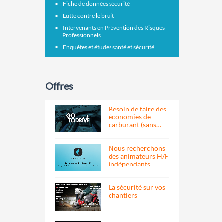
Fiche de données sécurité
Lutte contre le bruit
Intervenants en Prévention des Risques
Professionnels
Enquêtes et études santé et sécurité
Offres
Besoin de faire des
économies de
carburant (sans…
Nous recherchons
des animateurs H/F
indépendants…
La sécurité sur vos
chantiers