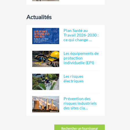
Actualités
Plan Santé au
Travail 2026-2030 :
ce qui change …
Les équipements de
protection
individuelle (EPI)
Les risques
électriques
Prévention des
risques industriels
des sites cla…
Rechercher un fournisseur