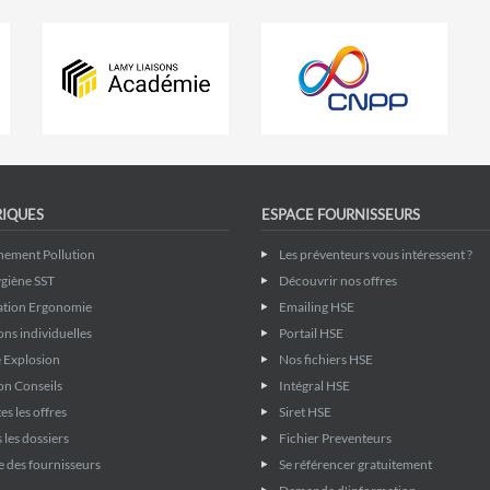
RIQUES
ESPACE FOURNISSEURS
nement Pollution
Les préventeurs vous intéressent ?
giène SST
Découvrir nos offres
ation Ergonomie
Emailing HSE
ons individuelles
Portail HSE
 Explosion
Nos fichiers HSE
on Conseils
Intégral HSE
es les offres
Siret HSE
 les dossiers
Fichier Preventeurs
 des fournisseurs
Se référencer gratuitement