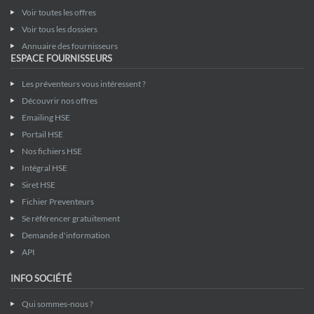
Voir toutes les offres
Voir tous les dossiers
Annuaire des fournisseurs
ESPACE FOURNISSEURS
Les préventeurs vous intéressent ?
Découvrir nos offres
Emailing HSE
Portail HSE
Nos fichiers HSE
Intégral HSE
Siret HSE
Fichier Preventeurs
Se référencer gratuitement
Demande d'information
API
INFO SOCIÉTÉ
Qui sommes-nous ?