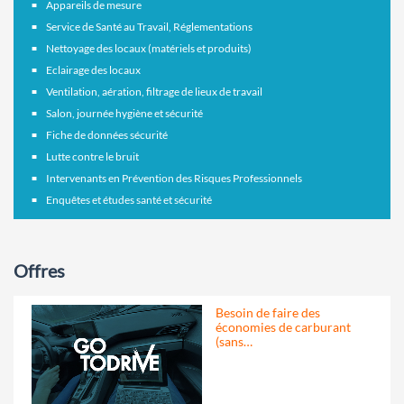
Appareils de mesure
Service de Santé au Travail, Réglementations
Nettoyage des locaux (matériels et produits)
Eclairage des locaux
Ventilation, aération, filtrage de lieux de travail
Salon, journée hygiène et sécurité
Fiche de données sécurité
Lutte contre le bruit
Intervenants en Prévention des Risques Professionnels
Enquêtes et études santé et sécurité
Offres
Besoin de faire des
économies de carburant
(sans…