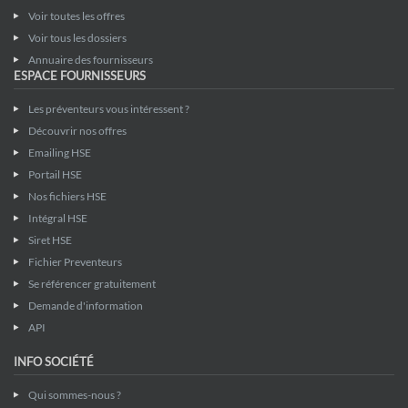
Voir toutes les offres
Voir tous les dossiers
Annuaire des fournisseurs
ESPACE FOURNISSEURS
Les préventeurs vous intéressent ?
Découvrir nos offres
Emailing HSE
Portail HSE
Nos fichiers HSE
Intégral HSE
Siret HSE
Fichier Preventeurs
Se référencer gratuitement
Demande d'information
API
INFO SOCIÉTÉ
Qui sommes-nous ?