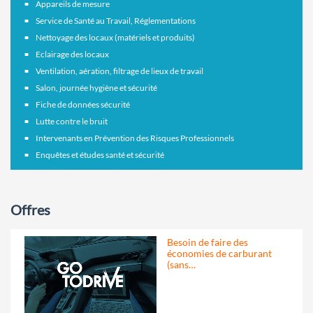
Appareils de mesure
Service de Santé au Travail, Réglementations
Nettoyage des locaux (matériels et produits)
Eclairage des locaux
Ventilation, aération, filtrage de lieux de travail
Salon, journée hygiène et sécurité
Fiche de données sécurité
Lutte contre le bruit
Intervenants en Prévention des Risques Professionnels
Enquêtes et études santé et sécurité
Offres
Besoin de faire des
économies de carburant
(sans…