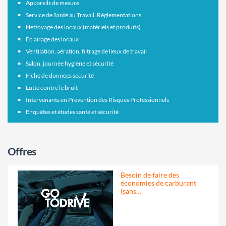
Appareils de mesure
Service de Santé au Travail, Réglementations
Nettoyage des locaux (matériels et produits)
Eclairage des locaux
Ventilation, aération, filtrage de lieux de travail
Salon, journée hygiène et sécurité
Fiche de données sécurité
Lutte contre le bruit
Intervenants en Prévention des Risques Professionnels
Enquêtes et études santé et sécurité
Offres
Besoin de faire des
économies de carburant
(sans…