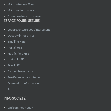
Voir toutes les offres
Voir tous les dossiers
Annuaire des fournisseurs
ESPACE FOURNISSEURS
Les préventeurs vous intéressent ?
Découvrir nos offres
Emailing HSE
Portail HSE
Nos fichiers HSE
Intégral HSE
Siret HSE
Fichier Preventeurs
Se référencer gratuitement
Demande d'information
API
INFO SOCIÉTÉ
Qui sommes-nous ?