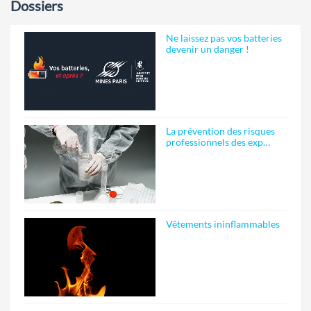
Dossiers
Ne laissez pas vos batteries
devenir un danger !
La prévention des risques
professionnels des exp…
Vêtements ininflammables