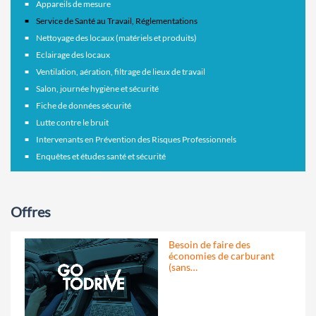
Appareils de mesure
Service de Santé au Travail, Réglementations
Nettoyage des locaux (matériels et produits)
Eclairage des locaux
Ventilation, aération, filtrage de lieux de travail
Salon, journée hygiène et sécurité
Fiche de données sécurité
Lutte contre le bruit
Intervenants en Prévention des Risques Professionnels
Enquêtes et études santé et sécurité
Offres
Besoin de faire des
économies de carburant
(sans…