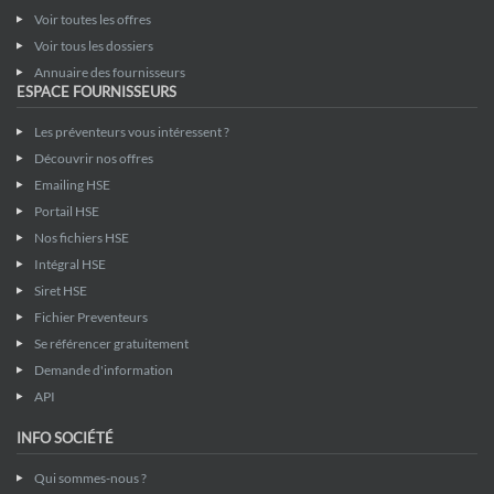
Voir toutes les offres
Voir tous les dossiers
Annuaire des fournisseurs
ESPACE FOURNISSEURS
Les préventeurs vous intéressent ?
Découvrir nos offres
Emailing HSE
Portail HSE
Nos fichiers HSE
Intégral HSE
Siret HSE
Fichier Preventeurs
Se référencer gratuitement
Demande d'information
API
INFO SOCIÉTÉ
Qui sommes-nous ?