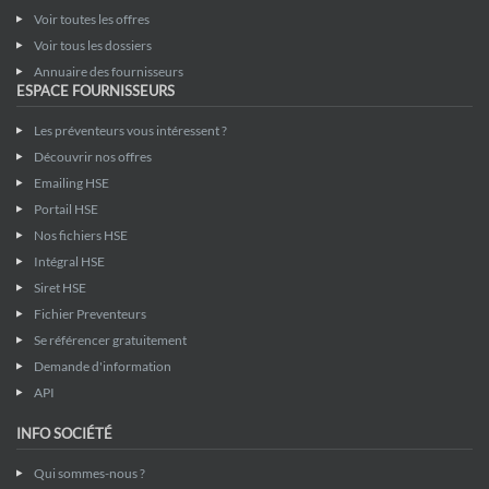
Voir toutes les offres
Voir tous les dossiers
Annuaire des fournisseurs
ESPACE FOURNISSEURS
Les préventeurs vous intéressent ?
Découvrir nos offres
Emailing HSE
Portail HSE
Nos fichiers HSE
Intégral HSE
Siret HSE
Fichier Preventeurs
Se référencer gratuitement
Demande d'information
API
INFO SOCIÉTÉ
Qui sommes-nous ?