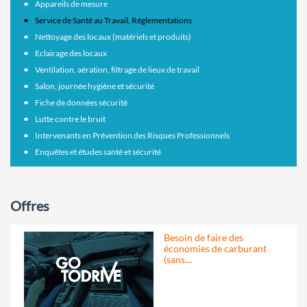
Appareils de mesure
Service de Santé au Travail, Réglementations
Nettoyage des locaux (matériels et produits)
Eclairage des locaux
Ventilation, aération, filtrage de lieux de travail
Salon, journée hygiène et sécurité
Fiche de données sécurité
Lutte contre le bruit
Intervenants en Prévention des Risques Professionnels
Enquêtes et études santé et sécurité
Offres
Besoin de faire des
économies de carburant
(sans…