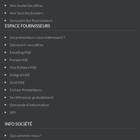
Voir toutes les offres
Voir tous les dossiers
Annuaire des fournisseurs
ESPACE FOURNISSEURS
Les préventeurs vous intéressent ?
Découvrir nos offres
Emailing HSE
Portail HSE
Nos fichiers HSE
Intégral HSE
Siret HSE
Fichier Preventeurs
Se référencer gratuitement
Demande d'information
API
INFO SOCIÉTÉ
Qui sommes-nous ?