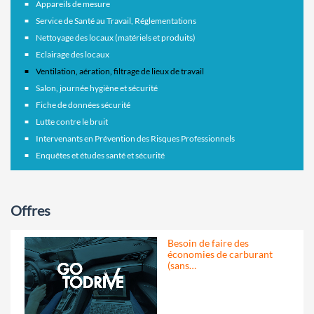
Appareils de mesure
Service de Santé au Travail, Réglementations
Nettoyage des locaux (matériels et produits)
Eclairage des locaux
Ventilation, aération, filtrage de lieux de travail
Salon, journée hygiène et sécurité
Fiche de données sécurité
Lutte contre le bruit
Intervenants en Prévention des Risques Professionnels
Enquêtes et études santé et sécurité
Offres
Besoin de faire des
économies de carburant
(sans…