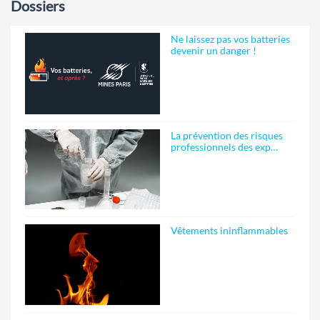
Dossiers
Ne laissez pas vos batteries
devenir un danger !
La prévention des risques
professionnels des exp…
Vêtements ininflammables