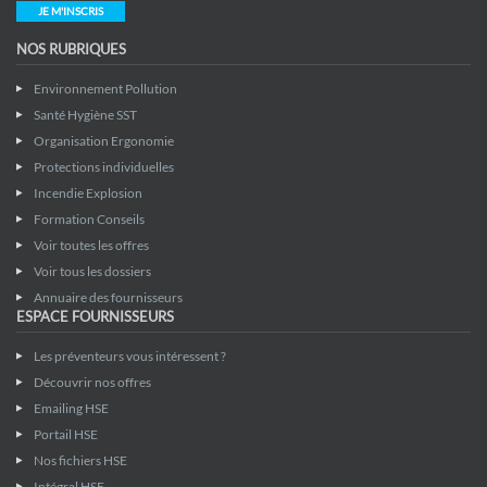
JE M'INSCRIS
NOS RUBRIQUES
Environnement Pollution
Santé Hygiène SST
Organisation Ergonomie
Protections individuelles
Incendie Explosion
Formation Conseils
Voir toutes les offres
Voir tous les dossiers
Annuaire des fournisseurs
ESPACE FOURNISSEURS
Les préventeurs vous intéressent ?
Découvrir nos offres
Emailing HSE
Portail HSE
Nos fichiers HSE
Intégral HSE