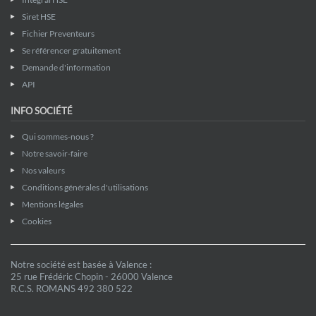
Siret HSE
Fichier Preventeurs
Se référencer gratuitement
Demande d'information
API
INFO SOCIÉTÉ
Qui sommes-nous ?
Notre savoir-faire
Nos valeurs
Conditions générales d'utilisations
Mentions légales
Cookies
Notre société est basée à Valence :
25 rue Frédéric Chopin - 26000 Valence
R.C.S. ROMANS 492 380 522