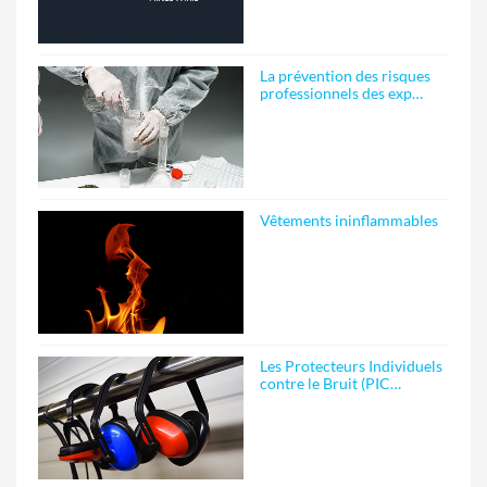
La prévention des risques
professionnels des exp…
Vêtements ininflammables
Les Protecteurs Individuels
contre le Bruit (PIC…