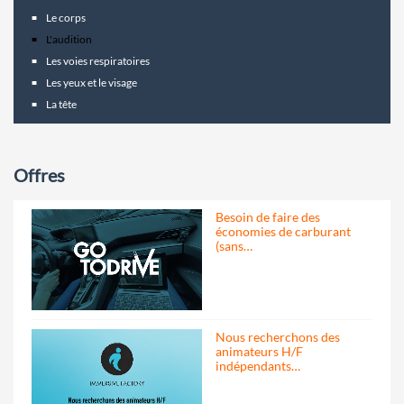
Le corps
L'audition
Les voies respiratoires
Les yeux et le visage
La tête
Offres
Besoin de faire des
économies de carburant
(sans…
Nous recherchons des
animateurs H/F
indépendants…