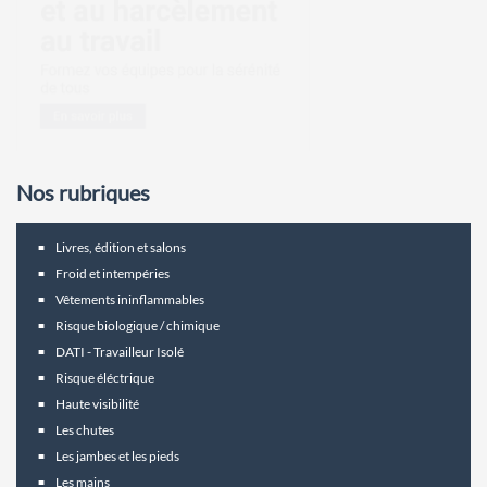
Nos rubriques
Livres, édition et salons
Froid et intempéries
Vêtements ininflammables
Risque biologique / chimique
DATI - Travailleur Isolé
Risque éléctrique
Haute visibilité
Les chutes
Les jambes et les pieds
Les mains