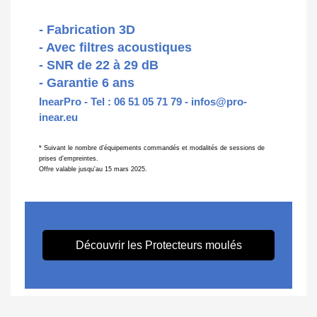
- Fabrication 3D
- Avec filtres acoustiques
- SNR de 22 à 29 dB
- Garantie 6 ans
InearPro
- Tel :
06 51 05 71 79
-
infos@pro-
inear.eu
* Suivant le nombre d’équipements commandés et modalités de sessions de
prises d’empreintes.
Offre valable jusqu'au 15 mars 2025.
Découvrir les Protecteurs moulés