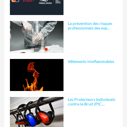
La prévention des risques
professionnels des exp…
Vêtements ininflammables
Les Protecteurs Individuels
contre le Bruit (PIC…