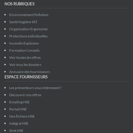
NOS RUBRIQUES
Environnement Pollution
Santé Hygiène SST
Organisation Ergonomie
Protections individuelles
Incendie Explosion
Formation Conseils
Voir toutes les offres
Voir tous les dossiers
Annuaire des fournisseurs
ESPACE FOURNISSEURS
Les préventeurs vous intéressent ?
Découvrir nos offres
Emailing HSE
Portail HSE
Nos fichiers HSE
Intégral HSE
Siret HSE