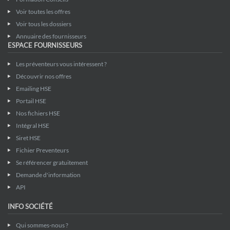
Voir toutes les offres
Voir tous les dossiers
Annuaire des fournisseurs
ESPACE FOURNISSEURS
Les préventeurs vous intéressent ?
Découvrir nos offres
Emailing HSE
Portail HSE
Nos fichiers HSE
Intégral HSE
Siret HSE
Fichier Preventeurs
Se référencer gratuitement
Demande d'information
API
INFO SOCIÉTÉ
Qui sommes-nous ?