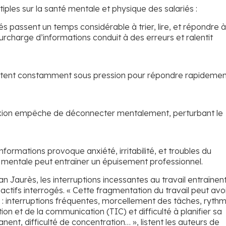
ples sur la santé mentale et physique des salariés :
iés passent un temps considérable à trier, lire, et répondre 
urcharge d’informations conduit à des erreurs et ralentit
entent constamment sous pression pour répondre rapidemen
xion empêche de déconnecter mentalement, perturbant le
nformations provoque anxiété, irritabilité, et troubles du
 mentale peut entraîner un épuisement professionnel.
n Jaurès, les interruptions incessantes au travail entraînen
actifs interrogés. «
Cette fragmentation du travail peut avo
 : interruptions fréquentes, morcellement des tâches, ryth
tion et de la communication (TIC) et difficulté à planifier sa
nent, difficulté de concentration…
», listent les auteurs de