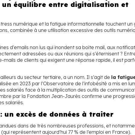
un équilibre entre digitalisation et
tress numérique et la fatigue informationnelle touchent un
ons, combinée à une utilisation excessive des outils numéri
ines d'emails non lus qui inondent sa boîte mail, aux notifica
ectement adressées ou aux réunions qui s'éternisent ? Entre
e-mails de clients qui exigent une réponse rapide, il est parf
leurs du secteur tertiaire, a un nom. Il s'agit de
la fatigu
isée en 2023 par l’Observatoire de l’infobésité a mis en lu
les salariés face à la multiplication des outils de communica
embre par la Fondation Jean-Jaurès confirme une progress
s salariés.
: un excès de données à traiter
répandues dans de très nombreuses professions, et notamme
e (qui représentent aujourd’hui 77 % de l’emploi en France).