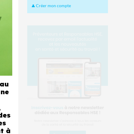
Créer mon compte
 au
gne
,
des
es
t à