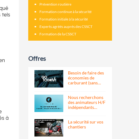
Prévention routière
oqué
Formation continue à la sécurité
 tels
Formation initiale à la sécurité
Experts agréés auprés des CSSCT
Formation de la CSSCT
Offres
 en
Besoin de faire des
économies de
carburant (sans…
Nous recherchons
des animateurs H/F
indépendants…
e
és à
La sécurité sur vos
chantiers