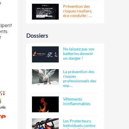
e
Prévention des
risques routiers,
éco conduite : …
cipent
ents
Dossiers
t
Ne laissez pas vos
batteries devenir
un danger !
La prévention des
risques
professionnels des
exp…
Vêtements
ininflammables
Les Protecteurs
Individuels contre