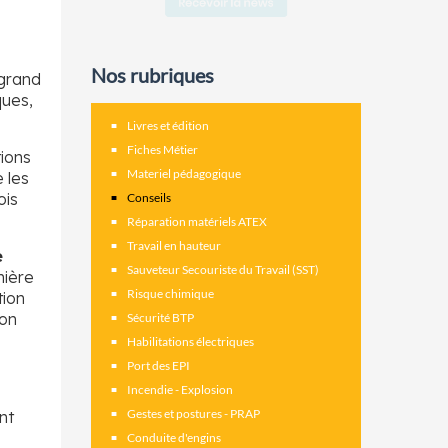
Nos rubriques
 grand
ques,
Livres et édition
Fiches Métier
tions
Materiel pédagogique
 les
ois
Conseils
Réparation matériels ATEX
Travail en hauteur
e
Sauveteur Secouriste du Travail (SST)
mière
Risque chimique
tion
ion
Sécurité BTP
Habilitations électriques
Port des EPI
Incendie - Explosion
Gestes et postures - PRAP
nt
Conduite d'engins