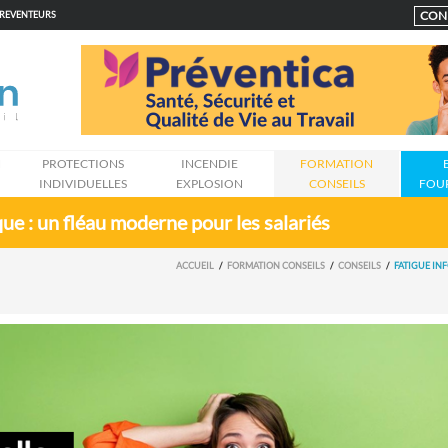
CON
PREVENTEURS
N
PROTECTIONS
INCENDIE
FORMATION
INDIVIDUELLES
EXPLOSION
CONSEILS
FOU
ue : un fléau moderne pour les salariés
ACCUEIL
FORMATION CONSEILS
CONSEILS
FATIGUE IN