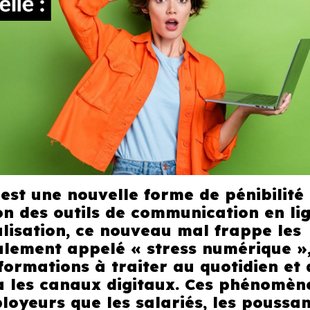
 est une nouvelle forme de pénibilité
ion des outils de communication en li
talisation, ce nouveau mal frappe les
alement appelé « stress numérique »
formations à traiter au quotidien et 
via les canaux digitaux. Ces phénomèn
oyeurs que les salariés, les poussan