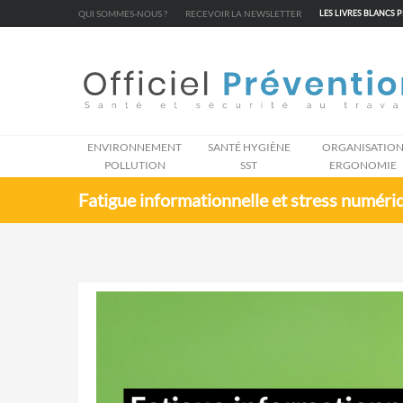
Cookies management panel
QUI SOMMES-NOUS ?
RECEVOIR LA NEWSLETTER
LES LIVRES BLANCS 
ENVIRONNEMENT
SANTÉ HYGIÈNE
ORGANISATIO
POLLUTION
SST
ERGONOMIE
Fatigue informationnelle et stress numériq