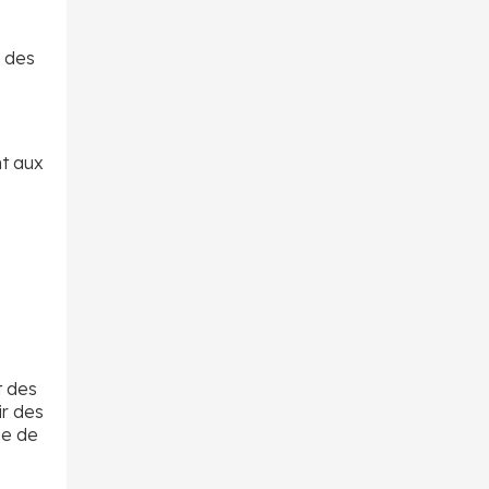
à des
t aux
t des
ir des
me de