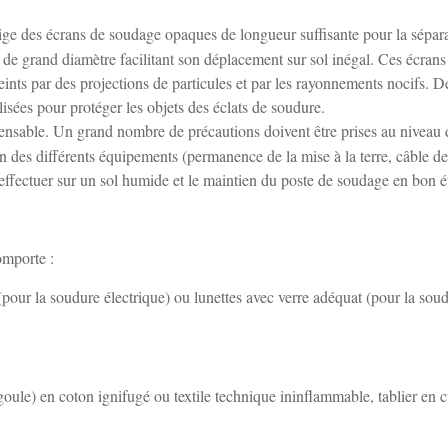
xige des écrans de soudage opaques de longueur suffisante pour la sépar
 de grand diamètre facilitant son déplacement sur sol inégal. Ces écrans
teints par des projections de particules et par les rayonnements nocifs. D
isées pour protéger les objets des éclats de soudure.
ispensable. Un grand nombre de précautions doivent être prises au niveau 
ien des différents équipements (permanence de la mise à la terre, câble de
'effectuer sur un sol humide et le maintien du poste de soudage en bon ét
omporte :
pour la soudure électrique) ou lunettes avec verre adéquat (pour la sou
goule) en coton ignifugé ou textile technique ininflammable, tablier en c