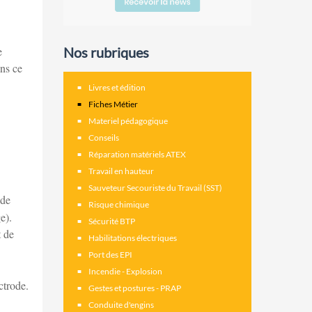
Nos rubriques
e
ans ce
Livres et édition
Fiches Métier
Materiel pédagogique
Conseils
Réparation matériels ATEX
Travail en hauteur
Sauveteur Secouriste du Travail (SST)
 de
Risque chimique
e).
Sécurité BTP
t de
Habilitations électriques
Port des EPI
Incendie - Explosion
ctrode.
Gestes et postures - PRAP
Conduite d'engins