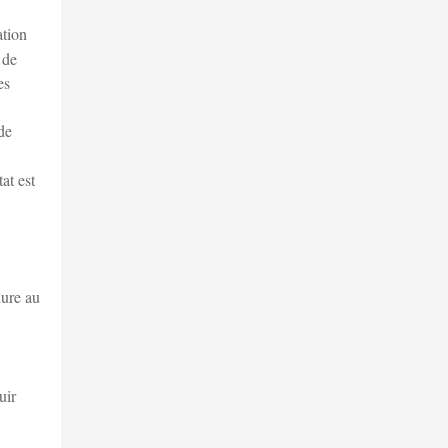
ation
 de
es
de
at est
dure au
uir