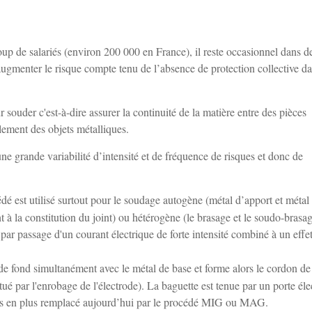
oup de salariés (environ 200 000 en France), il reste occasionnel dans d
 augmenter le risque compte tenu de l’absence de protection collective d
 souder c'est-à-dire assurer la continuité de la matière entre des pièces
lement des objets métalliques.
ne grande variabilité d’intensité et de fréquence de risques et donc de
 est utilisé surtout pour le soudage autogène (métal d’apport et métal
 à la constitution du joint) ou hétérogène (le brasage et le soudo-brasag
ar passage d'un courant électrique de forte intensité combiné à un effe
de fond simultanément avec le métal de base et forme alors le cordon de
itué par l'enrobage de l'électrode). La baguette est tenue par un porte éle
lus en plus remplacé aujourd’hui par le procédé MIG ou MAG.