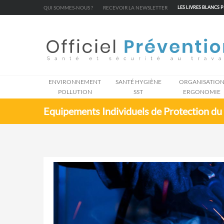
Cookies management panel
QUI SOMMES-NOUS ?
RECEVOIR LA NEWSLETTER
LES LIVRES BLANCS 
ENVIRONNEMENT
SANTÉ HYGIÈNE
ORGANISATIO
POLLUTION
SST
ERGONOMIE
Equipements Individuels de Protection du