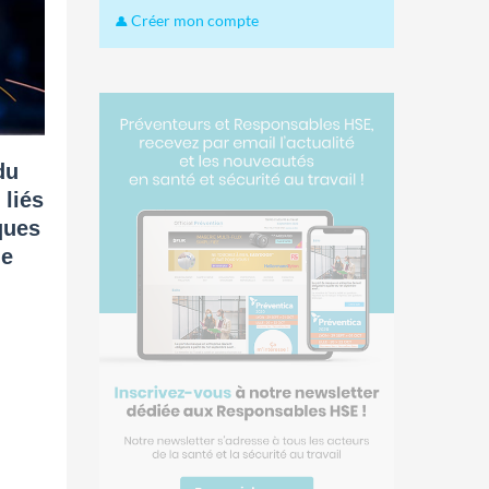
Créer mon compte
du
 liés
ques
de