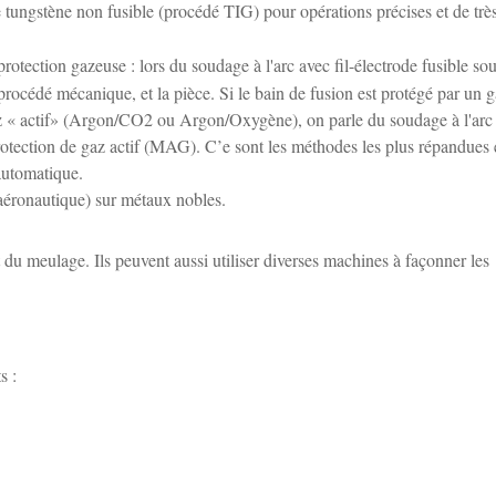
 tungstène non fusible (procédé TIG) pour opérations précises et de trè
ction gazeuse : lors du soudage à l'arc avec fil-électrode fusible so
 procédé mécanique, et la pièce. Si le bain de fusion est protégé par un 
az « actif» (Argon/CO2 ou Argon/Oxygène), on parle du soudage à l'arc
otection de gaz actif (MAG). C’e sont les méthodes les plus répandues
automatique.
aéronautique) sur métaux nobles.
u meulage. Ils peuvent aussi utiliser diverses machines à façonner les
s :