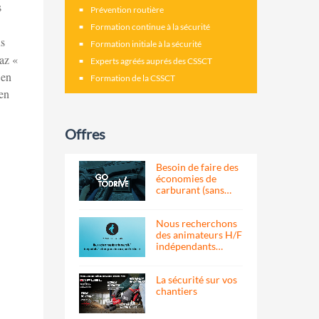
s
Prévention routière
Formation continue à la sécurité
us
Formation initiale à la sécurité
gaz «
Experts agréés auprés des CSSCT
 en
Formation de la CSSCT
 en
Offres
Besoin de faire des
économies de
carburant (sans…
Nous recherchons
des animateurs H/F
indépendants…
La sécurité sur vos
chantiers