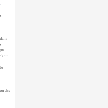
r
s
 dans
s
qui
n) qui
 du
ion des