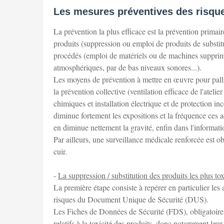
Les mesures préventives des risque
La prévention la plus efficace est la prévention primai
produits (suppression ou emploi de produits de substit
procédés (emploi de matériels ou de machines supprima
atmosphériques, par de bas niveaux sonores...).
Les moyens de prévention à mettre en œuvre pour pallier
la prévention collective (ventilation efficace de l'ateli
chimiques et installation électrique et de protection i
diminue fortement les expositions et la fréquence ces a
en diminue nettement la gravité, enfin dans l'information
Par ailleurs, une surveillance médicale renforcée est o
cuir.
-
La suppression / substitution des produits les plus to
La première étape consiste à repérer en particulier le
risques du Document Unique de Sécurité (DUS).
Les Fiches de Données de Sécurité (FDS), obligatoire
relatifs à la toxicité des produits, donc notamment leu