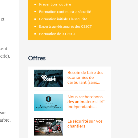
Prévention routière
Formation continue à la sécurité
 et
Formation initiale à la sécurité
Experts agréés auprés des CSSCT
Formation de la CSSCT
sent
erie),
Offres
Besoin de faire des
économies de
carburant (sans…
Nous recherchons
des animateurs H/F
indépendants…
 sur
arbre.
La sécurité sur vos
chantiers