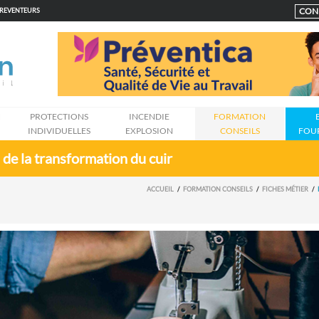
CON
PREVENTEURS
N
PROTECTIONS
INCENDIE
FORMATION
INDIVIDUELLES
EXPLOSION
CONSEILS
FOU
 de la transformation du cuir
ACCUEIL
FORMATION CONSEILS
FICHES MÉTIER