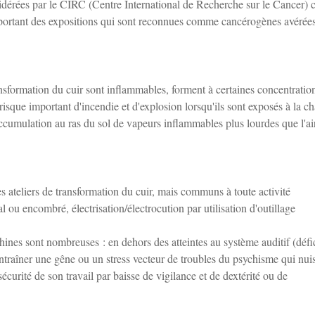
nsidérées par le CIRC (Centre International de Recherche sur le Cancer
portant des expositions qui sont reconnues comme cancérogènes avérées
nsformation du cuir sont inflammables, forment à certaines concentratio
risque important d'incendie et d'explosion lorsqu'ils sont exposés à la ch
cumulation au ras du sol de vapeurs inflammables plus lourdes que l'air
s ateliers de transformation du cuir, mais communs à toute activité
gal ou encombré, électrisation/électrocution par utilisation d'outillage
nes sont nombreuses : en dehors des atteintes au système auditif (défic
 entraîner une gêne ou un stress vecteur de troubles du psychisme qui nui
sécurité de son travail par baisse de vigilance et de dextérité ou de