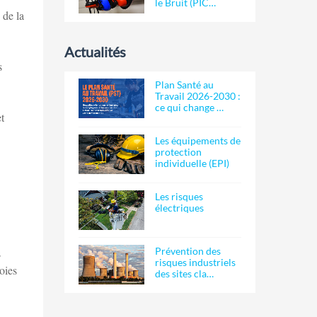
le Bruit (PIC…
 de la
Actualités
s
Plan Santé au
Travail 2026-2030 :
ce qui change …
t
Les équipements de
protection
individuelle (EPI)
Les risques
électriques
Prévention des
s
risques industriels
oies
des sites cla…