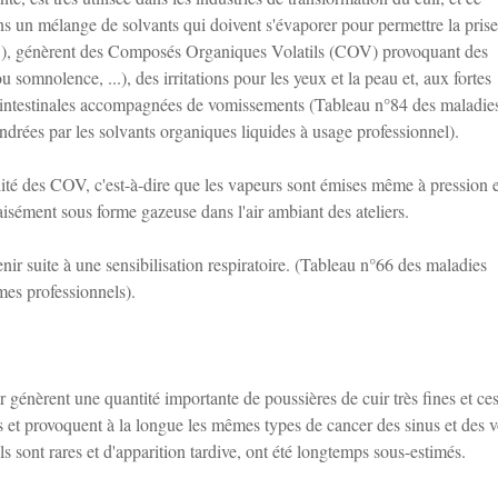
s un mélange de solvants qui doivent s'évaporer pour permettre la prise
...), génèrent des Composés Organiques Volatils (COV) provoquant des
 somnolence, ...), des irritations pour les yeux et la peau et, aux fortes
ro-intestinales accompagnées de vomissements (Tableau n°84 des maladie
drées par les solvants organiques liquides à usage professionnel).
ilité des COV, c'est-à-dire que les vapeurs sont émises même à pression e
aisément sous forme gazeuse dans l'air ambiant des ateliers.
r suite à une sensibilisation respiratoire. (Tableau n°66 des maladies
mes professionnels).
r génèrent une quantité importante de poussières de cuir très fines et ce
is et provoquent à la longue les mêmes types de cancer des sinus et des v
 sont rares et d'apparition tardive, ont été longtemps sous-estimés.