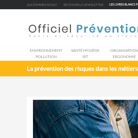
Cookies management panel
QUI SOMMES-NOUS ?
RECEVOIR LA NEWSLETTER
LES LIVRES BLANCS 
ENVIRONNEMENT
SANTÉ HYGIÈNE
ORGANISATIO
POLLUTION
SST
ERGONOMIE
La prévention des risques dans les métiers