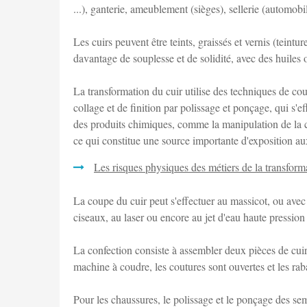
...), ganterie, ameublement (sièges), sellerie (automobil
Les cuirs peuvent être teints, graissés et vernis (teintur
davantage de souplesse et de solidité, avec des huiles 
La transformation du cuir utilise des techniques de co
collage et de finition par polissage et ponçage, qui s'
des produits chimiques, comme la manipulation de la co
ce qui constitue une source importante d'exposition au
Les risques physiques des métiers de la transform
La coupe du cuir peut s'effectuer au massicot, ou avec
ciseaux, au laser ou encore au jet d'eau haute pression 
La confection consiste à assembler deux pièces de cuir
machine à coudre, les coutures sont ouvertes et les ra
Pour les chaussures, le polissage et le ponçage des se