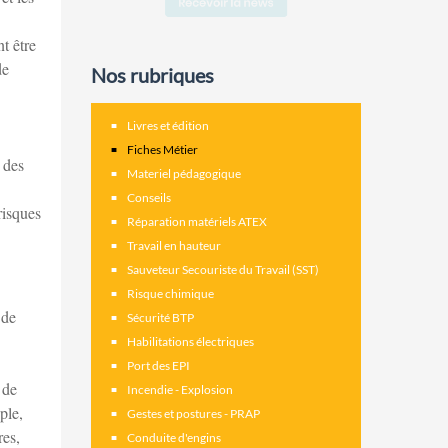
t être
de
Nos rubriques
Livres et édition
Fiches Métier
 des
Materiel pédagogique
Conseils
risques
Réparation matériels ATEX
Travail en hauteur
Sauveteur Secouriste du Travail (SST)
Risque chimique
 de
Sécurité BTP
Habilitations électriques
Port des EPI
 de
Incendie - Explosion
ple,
Gestes et postures - PRAP
res,
Conduite d'engins