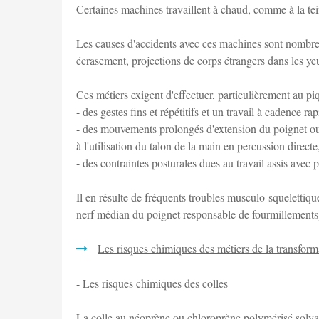
Certaines machines travaillent à chaud, comme à la te
Les causes d'accidents avec ces machines sont nombreu
écrasement, projections de corps étrangers dans les yeu
Ces métiers exigent d'effectuer, particulièrement au pi
- des gestes fins et répétitifs et un travail à cadence rap
- des mouvements prolongés d'extension du poignet ou 
à l'utilisation du talon de la main en percussion directe
- des contraintes posturales dues au travail assis avec 
Il en résulte de fréquents troubles musculo-squelettiq
nerf médian du poignet responsable de fourmillements) 
Les risques chimiques des métiers de la transform
- Les risques chimiques des colles
La colle au néoprène ou chloroprène polymérisé solvanté