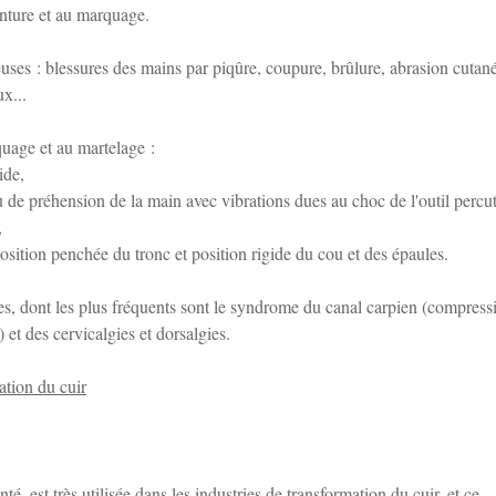
inture et au marquage.
ses : blessures des mains par piqûre, coupure, brûlure, abrasion cutan
x...
quage et au martelage :
ide,
de préhension de la main avec vibrations dues au choc de l'outil percu
,
position penchée du tronc et position rigide du cou et des épaules.
ues, dont les plus fréquents sont le syndrome du canal carpien (compress
et des cervicalgies et dorsalgies.
ation du cuir
, est très utilisée dans les industries de transformation du cuir, et ce