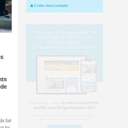
Créer mon compte
es
nts
 de
du fait
et les