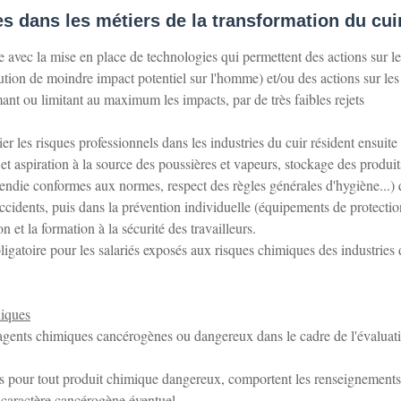
s dans les métiers de la transformation du cui
re avec la mise en place de technologies qui permettent des actions sur le
ution de moindre impact potentiel sur l'homme) et/ou des actions sur les
nt ou limitant au maximum les impacts, par de très faibles rejets
 les risques professionnels dans les industries du cuir résident ensuite
er et aspiration à la source des poussières et vapeurs, stockage des produit
ncendie conformes aux normes, respect des règles générales d'hygiène...) 
ccidents, puis dans la prévention individuelle (équipements de protectio
 et la formation à la sécurité des travailleurs.
bligatoire pour les salariés exposés aux risques chimiques des industries
xiques
s agents chimiques cancérogènes ou dangereux dans le cadre de l'évaluat
s pour tout produit chimique dangereux, comportent les renseignements
r caractère cancérogène éventuel.