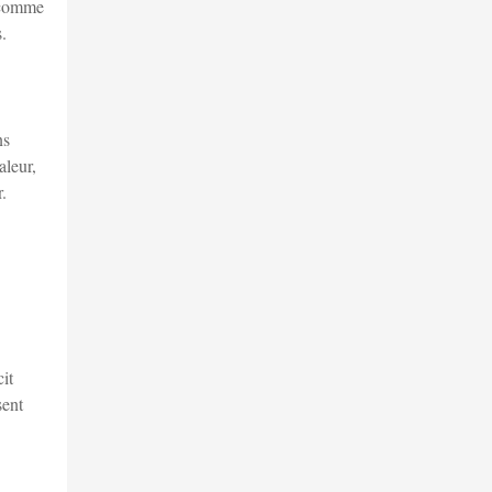
) comme
.
ns
aleur,
.
it
sent