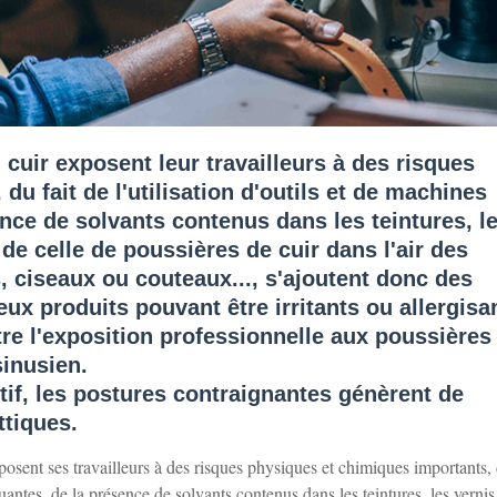
 cuir exposent leur travailleurs à des risques
u fait de l'utilisation d'outils et de machines
nce de solvants contenus dans les teintures, l
t de celle de poussières de cuir dans l'air des
s, ciseaux ou couteaux..., s'ajoutent donc des
eux produits pouvant être irritants ou allergisa
ntre l'exposition professionnelle aux poussières
sinusien.
titif, les postures contraignantes génèrent de
tiques.
exposent ses travailleurs à des risques physiques et chimiques importants, 
uantes, de la présence de solvants contenus dans les teintures, les vernis 