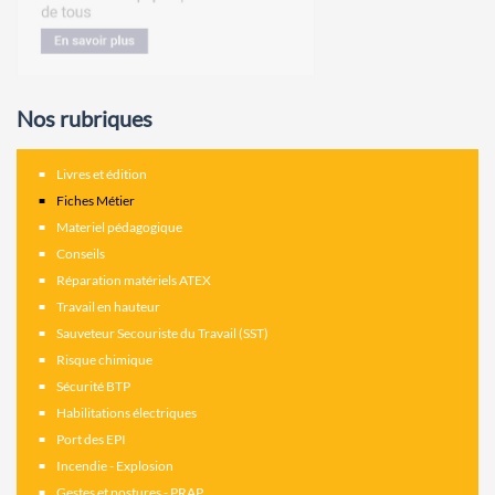
Nos rubriques
Livres et édition
Fiches Métier
Materiel pédagogique
Conseils
Réparation matériels ATEX
Travail en hauteur
Sauveteur Secouriste du Travail (SST)
Risque chimique
Sécurité BTP
Habilitations électriques
Port des EPI
Incendie - Explosion
Gestes et postures - PRAP