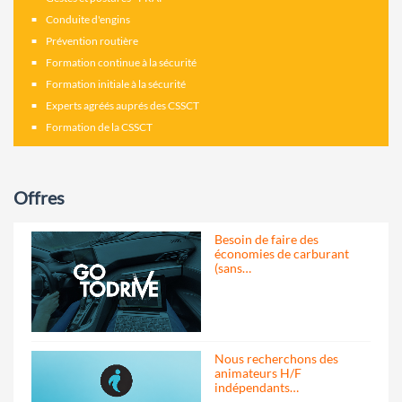
Conduite d'engins
Prévention routière
Formation continue à la sécurité
Formation initiale à la sécurité
Experts agréés auprés des CSSCT
Formation de la CSSCT
Offres
Besoin de faire des
économies de carburant
(sans…
Nous recherchons des
animateurs H/F
indépendants…